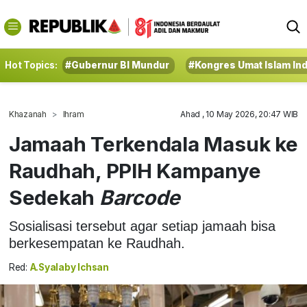
Hot Topics:
#Gubernur BI Mundur
#Kongres Umat Islam In
Khazanah
Ihram
Ahad , 10 May 2026, 20:47 WIB
Jamaah Terkendala Masuk ke
Raudhah, PPIH Kampanye
Sedekah
Barcode
Sosialisasi tersebut agar setiap jamaah bisa
berkesempatan ke Raudhah.
Red:
A.Syalaby Ichsan