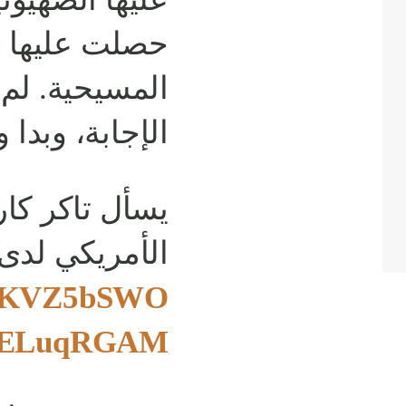
حصلت عليها م
المسيحية. لم
الإجابة، وبدا 
يسأل تاكر كا
الأمريكي لد…
/vaKVZ5bSWO
/NXELuqRGAM