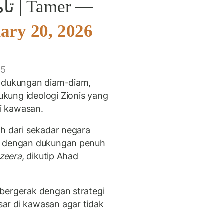
— Tamer | تامر (@tamerqdh)
ary 20, 2026
 5
a dukungan diam-diam,
kung ideologi Zionis yang
i kawasan.
ah dari sekadar negara
al dengan dukungan penuh
azeera
, dikutip Ahad
bergerak dengan strategi
ar di kawasan agar tidak