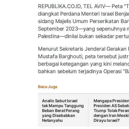
REPUBLIKA.CO.ID, TEL AVIV— Peta “T
diangkat Perdana Menteri Israel Ben
sidang Majelis Umum Perserikatan B
September 2023—yang sepenuhnya 
Palestina—dinilai bukan sekadar pertun
Menurut Sekretaris Jenderal Gerakan In
Mustafa Barghouti, peta tersebut just
berbagai ketegangan yang kini mela
bahkan sebelum terjadinya Operasi “Ba
Baca Juga
Analis Sebut Israel
Mengapa Preside
tak Mampu Tanggung
Presiden AS Sebe
Beban Berat Perang
Trump Tolak Pera
yang Disebabkan
dengan Iran Meski
Netanyahu
Dirayu Israel?