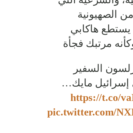
ن الصهيونية
 يستطع هاكابي
وكأنه مرتبك فجأة
رلسون السفير
ى إسرائيل مايك
https://t.co
pic.twitter.com