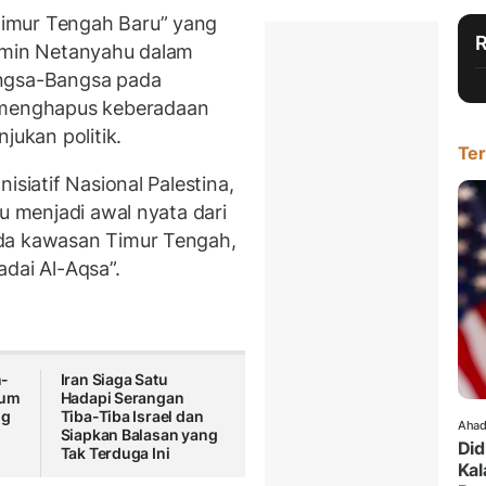
imur Tengah Baru” yang
jamin Netanyahu dalam
angsa-Bangsa pada
menghapus keberadaan
jukan politik.
Ter
isiatif Nasional Palestina,
ru menjadi awal nyata dari
nda kawasan Timur Tengah,
dai Al-Aqsa”.
n-
Iran Siaga Satu
lum
Hadapi Serangan
ng
Tiba-Tiba Israel dan
Ahad
Siapkan Balasan yang
Did
Tak Terduga Ini
Kal