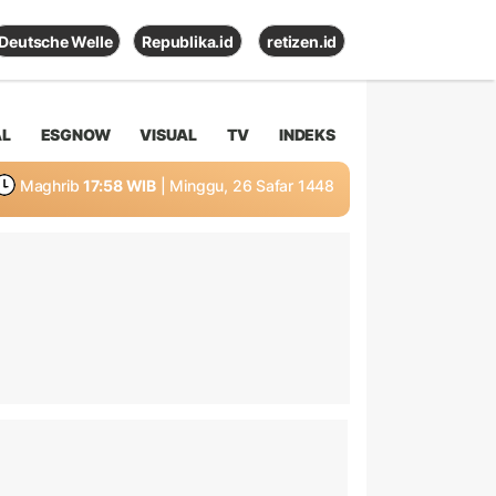
Deutsche Welle
Republika.id
retizen.id
AL
ESGNOW
VISUAL
TV
INDEKS
Maghrib
17:58 WIB
| Minggu, 26 Safar 1448