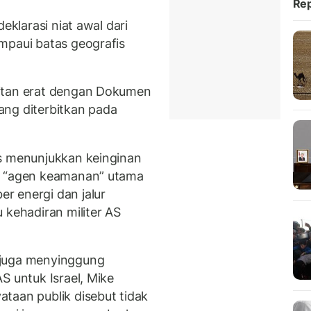
Rep
eklarasi niat awal dari
mpaui batas geografis
aitan erat dengan Dokumen
ang diterbitkan pada
as menunjukkan keinginan
i “agen keamanan” utama
r energi dan jalur
 kehadiran militer AS
 juga menyinggung
S untuk Israel, Mike
taan publik disebut tidak