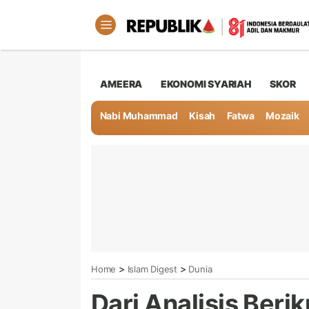
AMEERA
EKONOMI SYARIAH
SKOR
Nabi Muhammad
Kisah
Fatwa
Mozaik
>
>
Home
Islam Digest
Dunia
Dari Analisis Beri