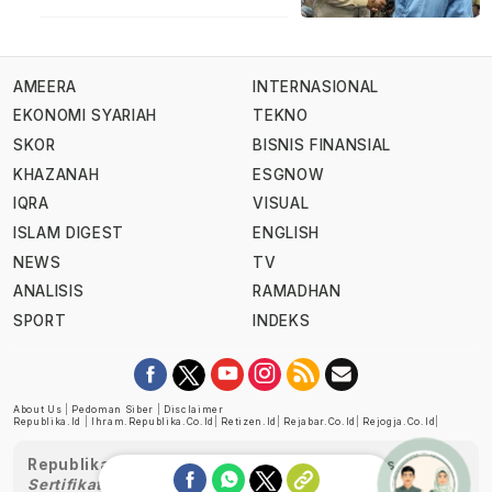
AMEERA
INTERNASIONAL
EKONOMI SYARIAH
TEKNO
SKOR
BISNIS FINANSIAL
KHAZANAH
ESGNOW
IQRA
VISUAL
ISLAM DIGEST
ENGLISH
NEWS
TV
ANALISIS
RAMADHAN
SPORT
INDEKS
About Us
|
Pedoman Siber
|
Disclaimer
Republika.id
|
Ihram.republika.co.id
|
Retizen.id
|
Rejabar.co.id
|
Rejogja.co.id
|
Republika telah diverifikasi oleh Dewan Pers
Sertifikat Nomor 1058/DP-Verifikasi/K/XII/2022