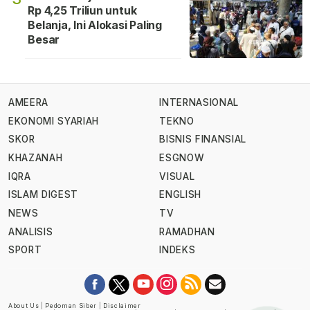
Rp 4,25 Triliun untuk
Belanja, Ini Alokasi Paling
Besar
AMEERA
INTERNASIONAL
EKONOMI SYARIAH
TEKNO
SKOR
BISNIS FINANSIAL
KHAZANAH
ESGNOW
IQRA
VISUAL
ISLAM DIGEST
ENGLISH
NEWS
TV
ANALISIS
RAMADHAN
SPORT
INDEKS
About Us
|
Pedoman Siber
|
Disclaimer