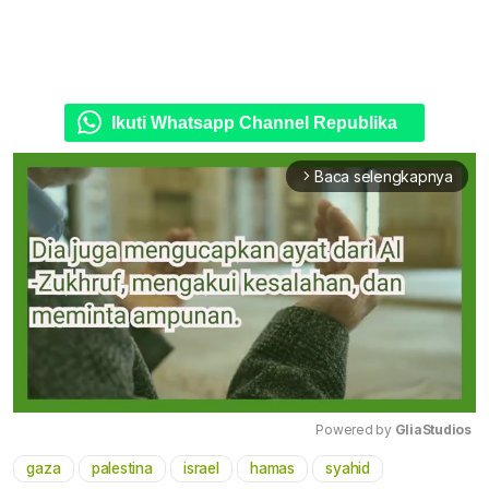
Ikuti Whatsapp Channel Republika
Baca selengkapnya
arrow_forward_ios
Powered by 
GliaStudios
gaza
palestina
israel
hamas
syahid
Mute