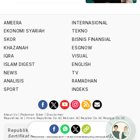
AMEERA
INTERNASIONAL
EKONOMI SYARIAH
TEKNO
SKOR
BISNIS FINANSIAL
KHAZANAH
ESGNOW
IQRA
VISUAL
ISLAM DIGEST
ENGLISH
NEWS
TV
ANALISIS
RAMADHAN
SPORT
INDEKS
About Us
|
Pedoman Siber
|
Disclaimer
Republika.id
|
Ihram.republika.co.id
|
Retizen.id
|
Rejabar.co.id
|
Rejogja.co.id
|
Republika telah diverifikasi oleh Dewan Pers
Sertifikat Nomor 1058/DP-Verifikasi/K/XII/2022