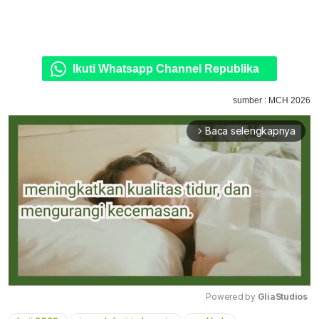
Ikuti Whatsapp Channel Republika
sumber : MCH 2026
Baca selengkapnya
arrow_forward_ios
Powered by 
GliaStudios