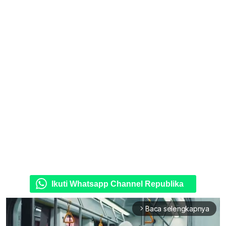
Ikuti Whatsapp Channel Republika
Baca selengkapnya
arrow_forward_ios