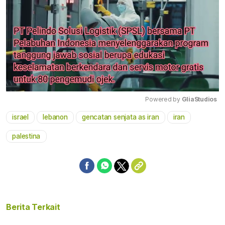
Powered by 
GliaStudios
israel
lebanon
gencatan senjata as iran
iran
Mute
palestina
Berita Terkait