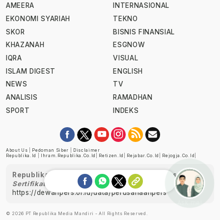
AMEERA
INTERNASIONAL
EKONOMI SYARIAH
TEKNO
SKOR
BISNIS FINANSIAL
KHAZANAH
ESGNOW
IQRA
VISUAL
ISLAM DIGEST
ENGLISH
NEWS
TV
ANALISIS
RAMADHAN
SPORT
INDEKS
About Us
|
Pedoman Siber
|
Disclaimer
Republika.id
|
Ihram.republika.co.id
|
Retizen.id
|
Rejabar.co.id
|
Rejogja.co.id
|
Republika telah diverifikasi oleh Dewan Pers
Sertifikat Nomor 1058/DP-Verifikasi/K/XII/2022
https://dewanpers.or.id/data/perusahaanpers
Ask me!
© 2026 PT Republika Media Mandiri - All Rights Reserved.