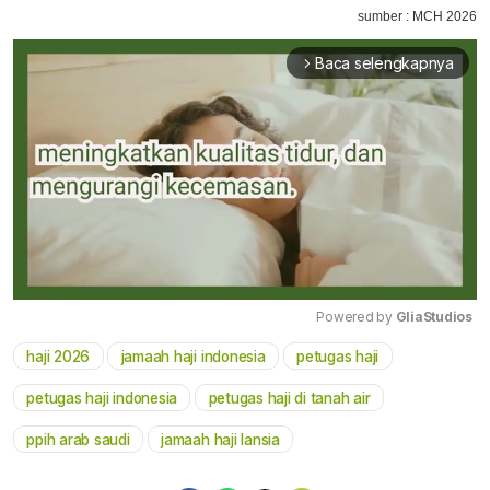
sumber : MCH 2026
Baca selengkapnya
arrow_forward_ios
Powered by 
GliaStudios
haji 2026
jamaah haji indonesia
petugas haji
Mute
petugas haji indonesia
petugas haji di tanah air
ppih arab saudi
jamaah haji lansia