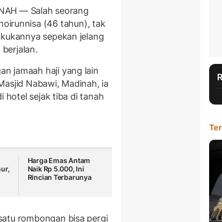
NAH — Salah seorang
hoirunnisa (46 tahun), tak
akukannya sepekan jelang
berjalan.
n jamaah haji yang lain
Masjid Nabawi, Madinah, ia
 hotel sejak tiba di tanah
Ter
Harga Emas Antam
ur,
Naik Rp 5.000, Ini
Rincian Terbarunya
satu rombongan bisa pergi