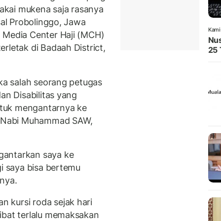
akai mukena saja rasanya
sal Probolinggo, Jawa
Kami
n Media Center Haji (MCH)
Nus
rletak di Badaah District,
25 
ika salah seorang petugas
an Disabilitas yang
untuk mengantarnya ke
 Nabi Muhammad SAW,
gantarkan saya ke
gi saya bisa bertemu
rnya.
 kursi roda sejak hari
ibat terlalu memaksakan