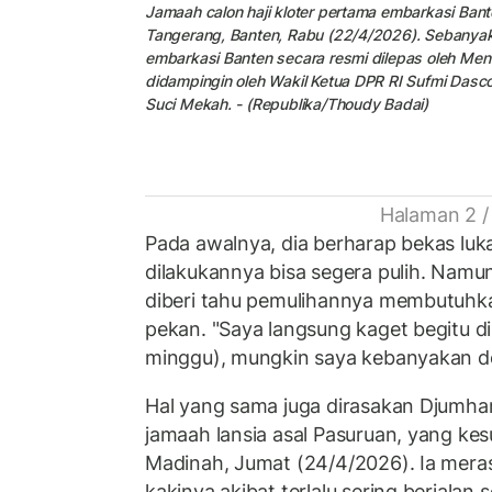
Jamaah calon haji kloter pertama embarkasi Bant
Tangerang, Banten, Rabu (22/4/2026). Sebanyak 
embarkasi Banten secara resmi dilepas oleh Ment
didampingin oleh Wakil Ketua DPR RI Sufmi Dasc
Suci Mekah. - (Republika/Thoudy Badai)
Halaman 2 /
Pada awalnya, dia berharap bekas luk
dilakukannya bisa segera pulih. Namun
diberi tahu pemulihannya membutuhka
pekan. "Saya langsung kaget begitu di
minggu), mungkin saya kebanyakan dosa
Hal yang sama juga dirasakan Djumhari
jamaah lansia asal Pasuruan, yang kesul
Madinah, Jumat (24/4/2026). Ia mera
kakinya akibat terlalu sering berjalan s