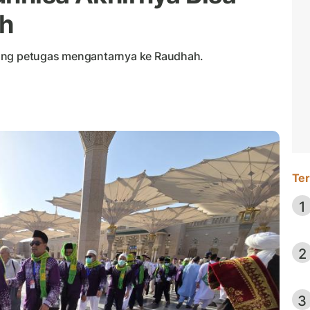
ah
rang petugas mengantarnya ke Raudhah.
Ter
1
2
3