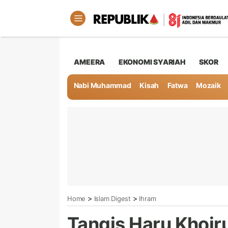
AMEERA
EKONOMI SYARIAH
SKOR
Nabi Muhammad
Kisah
Fatwa
Mozaik
>
>
Home
Islam Digest
Ihram
Tangis Haru Khoir