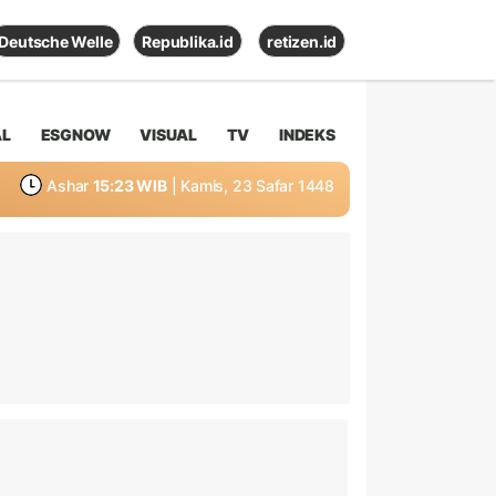
Deutsche Welle
Republika.id
retizen.id
AL
ESGNOW
VISUAL
TV
INDEKS
Ashar
15:23 WIB
| Kamis, 23 Safar 1448