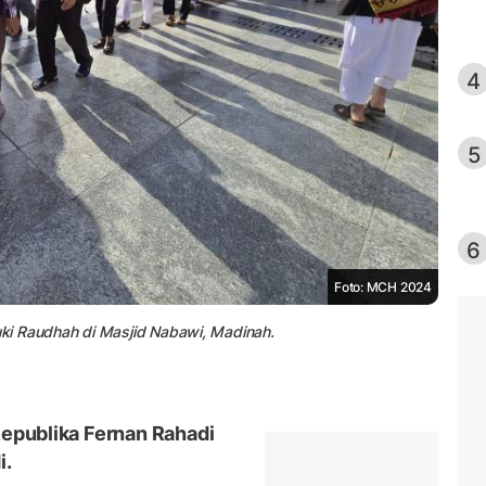
4
5
6
Foto: MCH 2024
ki Raudhah di Masjid Nabawi, Madinah.
Republika Fernan Rahadi
i.