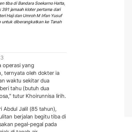
en tiba di Bandara Soekarno Hatta,
391 jamaah kloter pertama dari
eri Haji dan Umroh M Irfan Yusuf
o untuk diberangkatkan ke Tanah
 3
a operasi yang
, ternyata oleh dokter ia
n waktu sekitar dua
beri tahu (butuh dua
," tutur Khoirunnisa lirih.
 Abdul Jalil (85 tahun),
itan berjalan begitu tiba di
sakan pegal-pegal pada
ejak di tanah air.