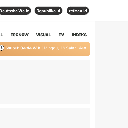
Deutsche Welle
Republika.id
retizen.id
AL
ESGNOW
VISUAL
TV
INDEKS
Shubuh
04:44 WIB
| Minggu, 26 Safar 1448