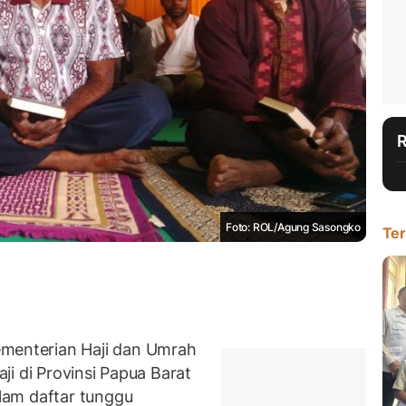
Foto: ROL/Agung Sasongko
Ter
menterian Haji dan Umrah
i di Provinsi Papua Barat
lam daftar tunggu