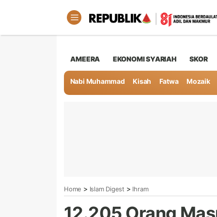
AMEERA
EKONOMI SYARIAH
SKOR
Nabi Muhammad
Kisah
Fatwa
Mozaik
>
>
Home
Islam Digest
Ihram
12.205 Orang Mas