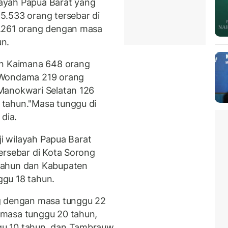
ilayah Papua Barat yang
5.533 orang tersebar di
1.261 orang dengan masa
un.
an Kaimana 648 orang
 Wondama 219 orang
Manokwari Selatan 126
 tahun.
"Masa tunggu di
dia.
ji wilayah Papua Barat
ersebar di Kota Sorong
tahun dan Kabupaten
gu 18 tahun.
ng dengan masa tunggu 22
 masa tunggu 20 tahun,
gu 10 tahun, dan Tambrauw