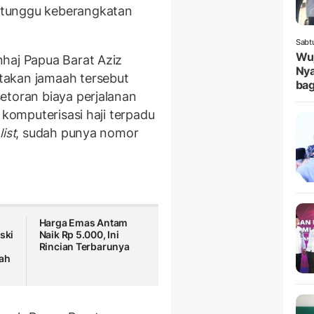
 tunggu keberangkatan
Sabt
Wuj
haj Papua Barat Aziz
Nya
takan jamaah tersebut
bag
etoran biaya perjalanan
 komputerisasi haji terpadu
list
, sudah punya nomor
Harga Emas Antam
ski
Naik Rp 5.000, Ini
Rincian Terbarunya
nah