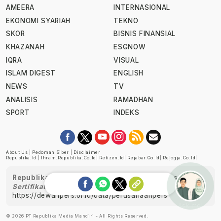
AMEERA
INTERNASIONAL
EKONOMI SYARIAH
TEKNO
SKOR
BISNIS FINANSIAL
KHAZANAH
ESGNOW
IQRA
VISUAL
ISLAM DIGEST
ENGLISH
NEWS
TV
ANALISIS
RAMADHAN
SPORT
INDEKS
About Us
|
Pedoman Siber
|
Disclaimer
Republika.id
|
Ihram.republika.co.id
|
Retizen.id
|
Rejabar.co.id
|
Rejogja.co.id
|
Republika telah diverifikasi oleh Dewan Pers
Sertifikat Nomor 1058/DP-Verifikasi/K/XII/2022
https://dewanpers.or.id/data/perusahaanpers
Ask me!
© 2026 PT Republika Media Mandiri - All Rights Reserved.