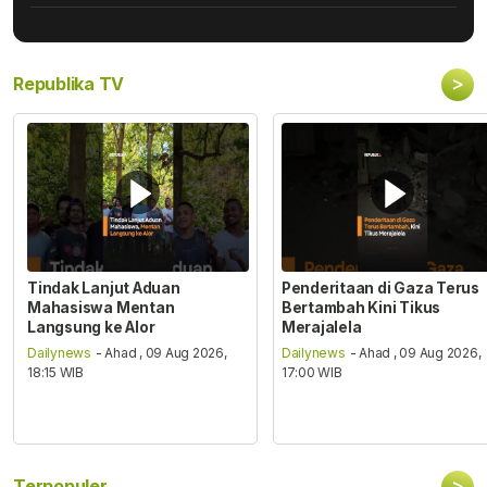
>
Republika TV
Tindak Lanjut Aduan
Penderitaan di Gaza Terus
Mahasiswa Mentan
Bertambah Kini Tikus
Langsung ke Alor
Merajalela
Dailynews
- Ahad , 09 Aug 2026,
Dailynews
- Ahad , 09 Aug 2026,
18:15 WIB
17:00 WIB
>
Terpopuler