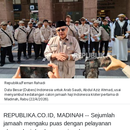
Republika/Fernan Rahadi
Duta Besar (Dubes) Indonesia untuk Arab Saudi, Abdul Aziz Ahmad, usai
menyambut kedatangan calon jamaah haji Indonesia kloter pertama di
Madinah, Rabu (22/4/2026).
REPUBLIKA.CO.ID, MADINAH -- Sejumlah
jamaah mengaku puas dengan pelayanan