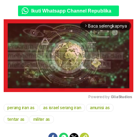
Ikuti Whatsapp Channel Republika
Baca selengkapnya
arrow_forward_ios
Powered by 
GliaStudios
perang iran as
as israel serang iran
amunisi as
Mute
tentar as
militer as