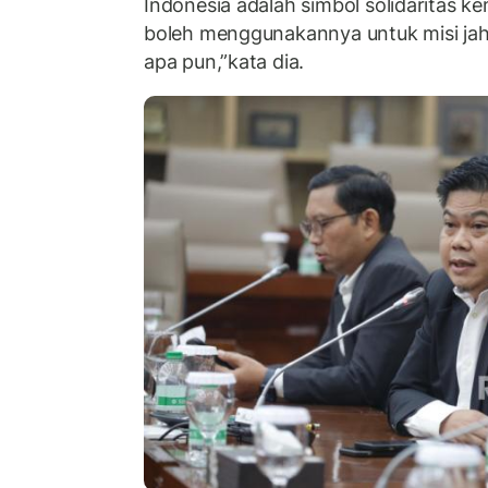
Indonesia adalah simbol solidaritas ke
boleh menggunakannya untuk misi ja
apa pun,”kata dia.