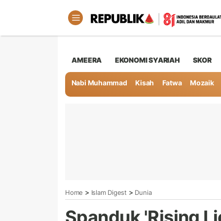
AMEERA
EKONOMI SYARIAH
SKOR
Nabi Muhammad
Kisah
Fatwa
Mozaik
>
>
Home
Islam Digest
Dunia
Spanduk 'Rising Li