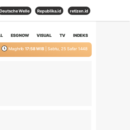
Deutsche Welle
Republika.id
retizen.id
AL
ESGNOW
VISUAL
TV
INDEKS
Maghrib
17:58 WIB
| Sabtu, 25 Safar 1448