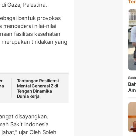
Ter
 di Gaza, Palestina.
sebagai bentuk provokasi
 mencederai nilai-nilai
aan fasilitas kesehatan
r merupakan tindakan yang
Sabt
er
Tantangan Resiliensi
Bah
ma
Mental Generasi Z di
Amb
Tengah Dinamika
Dunia Kerja
sangat disayangkan.
mah Sakit Indonesia
ahat,” ujar Oleh Soleh