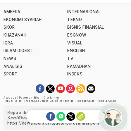
AMEERA
INTERNASIONAL
EKONOMI SYARIAH
TEKNO
SKOR
BISNIS FINANSIAL
KHAZANAH
ESGNOW
IQRA
VISUAL
ISLAM DIGEST
ENGLISH
NEWS
TV
ANALISIS
RAMADHAN
SPORT
INDEKS
About Us
|
Pedoman Siber
|
Disclaimer
Republika.id
|
Ihram.republika.co.id
|
Retizen.id
|
Rejabar.co.id
|
Rejogja.co.id
|
Republika telah diverifikasi oleh Dewan Pers
Sertifikat Nomor 1058/DP-Verifikasi/K/XII/2022
https://dewanpers.or.id/data/perusahaanpers
Ask me!