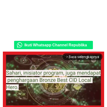
Ikuti Whatsapp Channel Republika
Baca selengkapnya
arrow_forward_ios