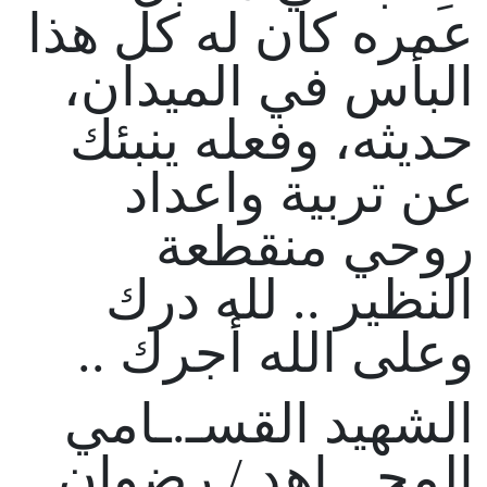
عمره كان له كل هذا
البأس في الميدان،
حديثه، وفعله ينبئك
عن تربية واعداد
روحي منقطعة
النظير .. لله درك
وعلى الله أجرك ..
الشهيد القسـ.ـامي
المجـ.ـاهد / رضوان