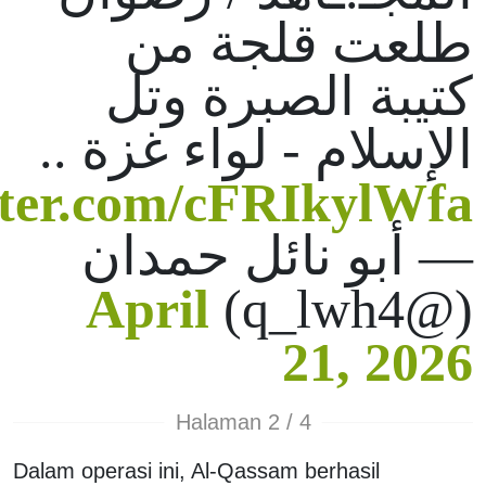
طلعت قلجة من
كتيبة الصبرة وتل
الإسلام - لواء غزة ..
tter.com/cFRIkylWfa
— أبو نائل حمدان
April
(@q_lwh4)
21, 2026
Halaman 2 / 4
Dalam operasi ini, Al-Qassam berhasil