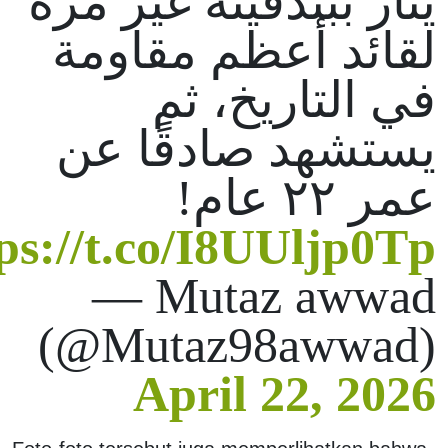
يثأر ببندقيته غير مرة
لقائد أعظم مقاومة
في التاريخ، ثم
يستشهد صادقًا عن
عمر ٢٢ عام!
ps://t.co/I8UUljp0Tp
— Mutaz awwad
(@Mutaz98awwad)
April 22, 2026