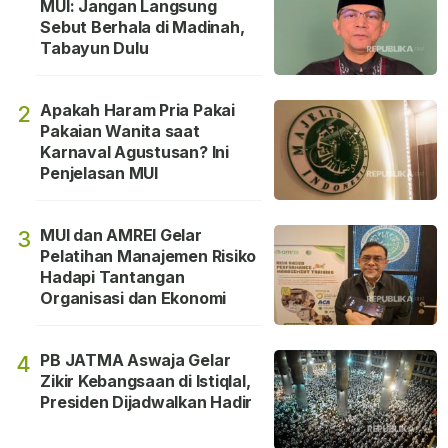
MUI: Jangan Langsung
Sebut Berhala di Madinah,
Tabayun Dulu
Apakah Haram Pria Pakai
2
Pakaian Wanita saat
Karnaval Agustusan? Ini
Penjelasan MUI
MUI dan AMREI Gelar
3
Pelatihan Manajemen Risiko
Hadapi Tantangan
Organisasi dan Ekonomi
PB JATMA Aswaja Gelar
4
Zikir Kebangsaan di Istiqlal,
Presiden Dijadwalkan Hadir