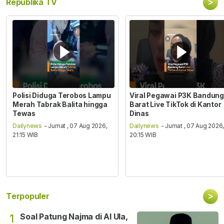
>
Republika TV
Polisi Diduga Terobos Lampu
Viral Pegawai P3K Bandung
Merah Tabrak Balita hingga
Barat Live TikTok di Kantor
Tewas
Dinas
Dailynews
- Jumat , 07 Aug 2026,
Dailynews
- Jumat , 07 Aug 2026
21:15 WIB
20:15 WIB
>
Terpopuler
Soal Patung Najma di Al Ula,
1