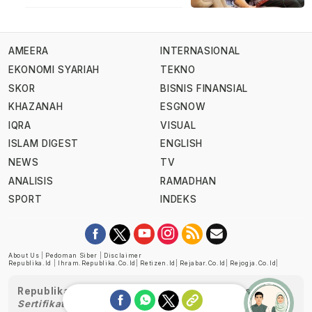
AMEERA
INTERNASIONAL
EKONOMI SYARIAH
TEKNO
SKOR
BISNIS FINANSIAL
KHAZANAH
ESGNOW
IQRA
VISUAL
ISLAM DIGEST
ENGLISH
NEWS
TV
ANALISIS
RAMADHAN
SPORT
INDEKS
About Us
|
Pedoman Siber
|
Disclaimer
Republika.id
|
Ihram.republika.co.id
|
Retizen.id
|
Rejabar.co.id
|
Rejogja.co.id
|
Republika telah diverifikasi oleh Dewan Pers
Sertifikat Nomor 1058/DP-Verifikasi/K/XII/2022