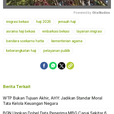
Powered by 
GliaStudios
imigrasi bekasi
haji 2026
jemaah haji
Mute
asrama haji bekasi
embarkasi bekasi
layanan imigrasi
bandara soekarno hatta
kementerian agama
keberangkatan haji
pelayanan publik
Berita Terkait
WTP Bukan Tujuan Akhir, AHY: Jadikan Standar Moral
Tata Kelola Keuangan Negara
BGN Ungkap Dobel Data Penerima MBG Capai Sekitar 6