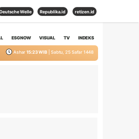
Deutsche Welle
Republika.id
retizen.id
AL
ESGNOW
VISUAL
TV
INDEKS
Ashar
15:23 WIB
| Sabtu, 25 Safar 1448