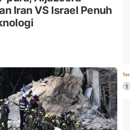
n Iran VS Israel Penuh
knologi
Ter
1