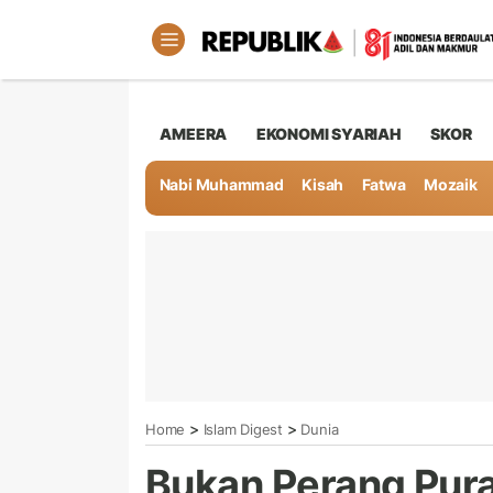
AMEERA
EKONOMI SYARIAH
SKOR
Nabi Muhammad
Kisah
Fatwa
Mozaik
>
>
Home
Islam Digest
Dunia
Bukan Perang Pura