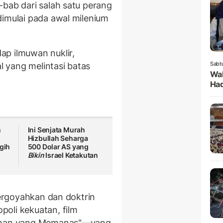
-bab dari salah satu perang
dimulai pada awal milenium
ap ilmuwan nuklir,
Sabt
al yang melintasi batas
Wak
Had
n
Ini Senjata Murah
Hizbullah Seharga
igih
500 Dolar AS yang
Bikin
Israel Ketakutan
tergoyahkan dan doktrin
oli kekuatan, film
suhan yang Memanas"—yang