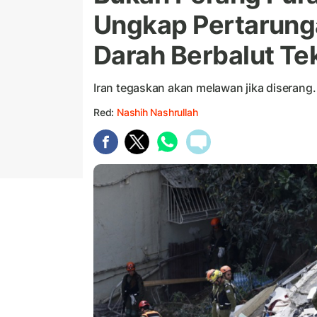
Ungkap Pertarunga
Darah Berbalut Te
Iran tegaskan akan melawan jika diserang.
Red:
Nashih Nashrullah