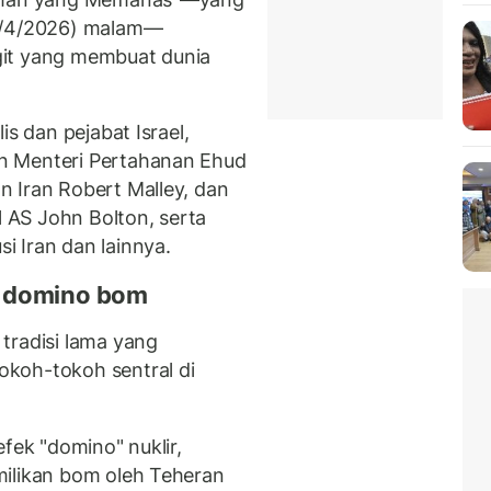
7/4/2026) malam—
git yang membuat dunia
is dan pejabat Israel,
n Menteri Pertahanan Ehud
 Iran Robert Malley, dan
AS John Bolton, serta
 Iran dan lainnya.
k domino bom
tradisi lama yang
koh-tokoh sentral di
fek "domino" nuklir,
milikan bom oleh Teheran