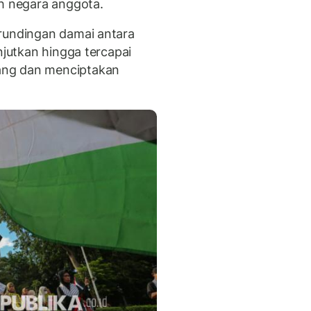
uh negara anggota.
erundingan damai antara
njutkan hingga tercapai
ang dan menciptakan