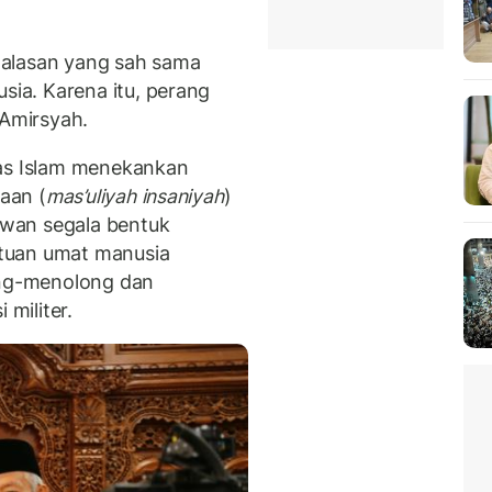
 alasan yang sah sama
ia. Karena itu, perang
 Amirsyah.
mas Islam menekankan
aan (
mas’uliyah insaniyah
)
wan segala bentuk
tuan umat manusia
long-menolong dan
 militer.