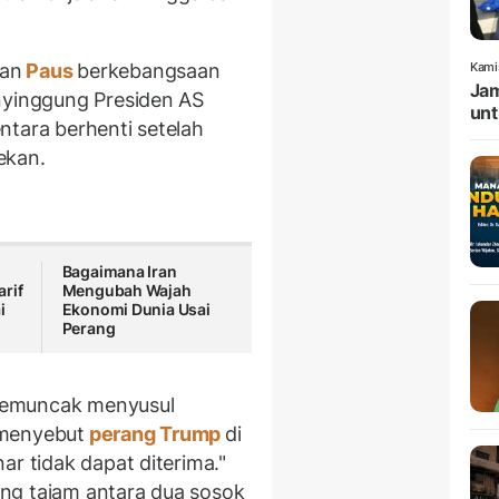
kan
Paus
berkebangsaan
Kami
Jam
nyinggung Presiden AS
unt
ntara berhenti setelah
ekan.
,
Bagaimana Iran
rif
Mengubah Wajah
i
Ekonomi Dunia Usai
Perang
 memuncak menyusul
menyebut
perang Trump
di
ar tidak dapat diterima."
ng tajam antara dua sosok