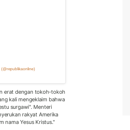
 (@republikaonline)
an erat dengan tokoh-tokoh
ulang kali mengeklaim bahwa
restu surgawi". Menteri
yerukan rakyat Amerika
 nama Yesus Kristus."