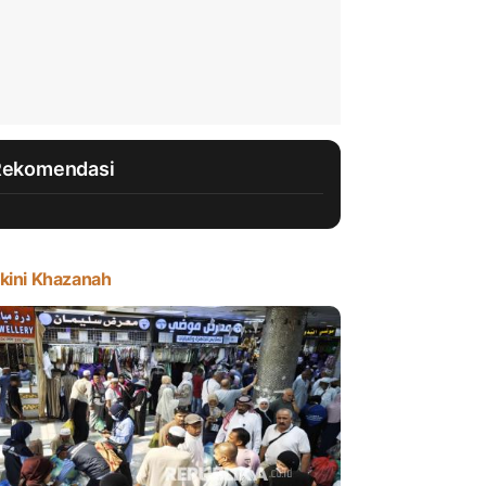
Rekomendasi
kini Khazanah