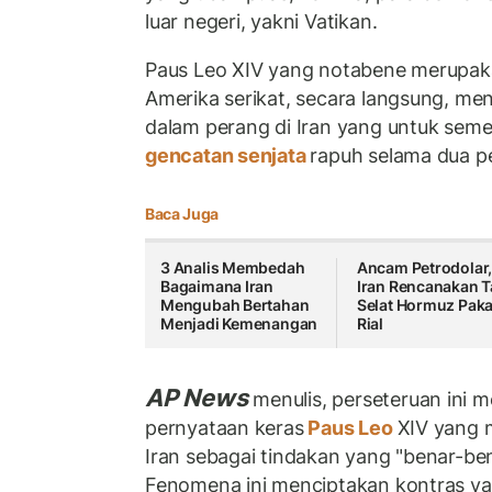
luar negeri, yakni Vatikan.
Paus Leo XIV yang notabene merupa
Amerika serikat, secara langsung, me
dalam perang di Iran yang untuk seme
gencatan senjata
rapuh selama dua p
Baca Juga
3 Analis Membedah
Ancam Petrodolar
Bagaimana Iran
Iran Rencanakan Ta
Mengubah Bertahan
Selat Hormuz Paka
Menjadi Kemenangan
Rial
AP News
menulis, perseteruan ini
pernyataan keras
Paus Leo
XIV yang 
Iran sebagai tindakan yang "benar-ben
Fenomena ini menciptakan kontras ya