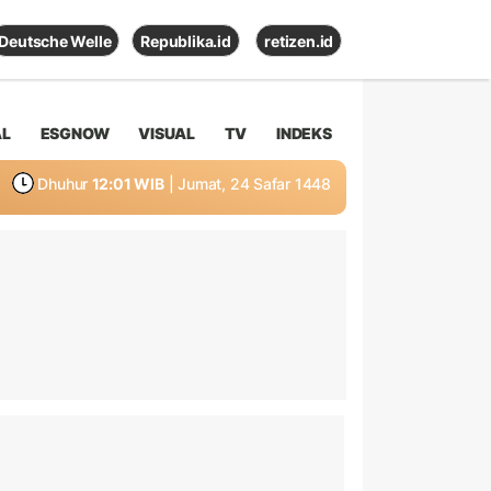
Deutsche Welle
Republika.id
retizen.id
AL
ESGNOW
VISUAL
TV
INDEKS
Dhuhur
12:01 WIB
| Jumat, 24 Safar 1448