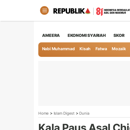
AMEERA
EKONOMI SYARIAH
SKOR
Nabi Muhammad
Kisah
Fatwa
Mozaik
>
>
Home
Islam Digest
Dunia
Kala Paus Asal Ch