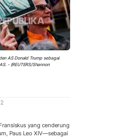
den AS
Donald Trump
sebagai
, AS. - (REUTERS/Shannon
 2
Fransiskus yang cenderung
mum, Paus Leo XIV—sebagai