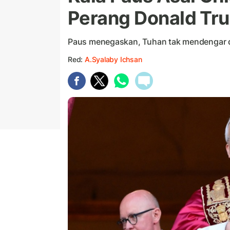
Perang Donald Tr
Paus menegaskan, Tuhan tak mendengar d
Red:
A.Syalaby Ichsan