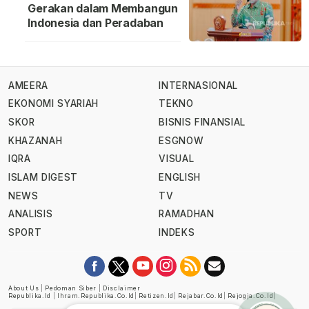
Gerakan dalam Membangun
Indonesia dan Peradaban
AMEERA
INTERNASIONAL
EKONOMI SYARIAH
TEKNO
SKOR
BISNIS FINANSIAL
KHAZANAH
ESGNOW
IQRA
VISUAL
ISLAM DIGEST
ENGLISH
NEWS
TV
ANALISIS
RAMADHAN
SPORT
INDEKS
About Us
|
Pedoman Siber
|
Disclaimer
Republika.id
|
Ihram.republika.co.id
|
Retizen.id
|
Rejabar.co.id
|
Rejogja.co.id
|