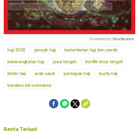
Powered by 
GliaStudios
haji 2026
jamaah haji
kementerian haji dan umrah
Mute
keberangkatan haji
jawa tengah
konflik timur tengah
kloter haji
arab saudi
persiapan haji
kuota haji
bandara adi soemarmo
Berita Terkait