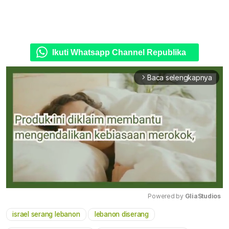
Ikuti Whatsapp Channel Republika
Baca selengkapnya
arrow_forward_ios
Powered by 
GliaStudios
israel serang lebanon
lebanon diserang
Mute