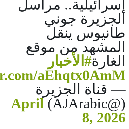
إسرائيلية.. مراسل
الجزيرة جوني
طانيوس ينقل
المشهد من موقع
الغارة
#الأخبار
ter.com/aEhqtx0AmM
— قناة الجزيرة
April
(@AJArabic)
8, 2026