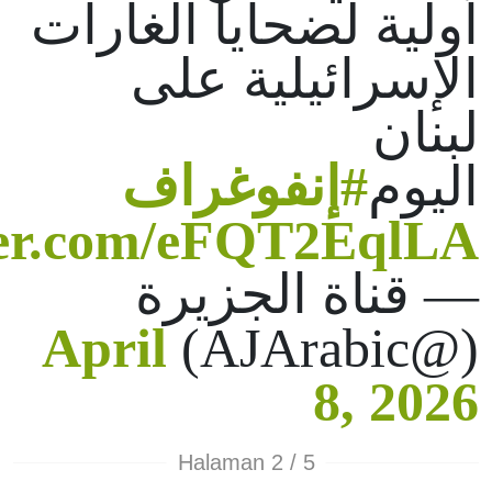
أولية لضحايا الغارات
الإسرائيلية على
لبنان
اليوم
#إنفوغراف
tter.com/eFQT2EqlLA
— قناة الجزيرة
April
(@AJArabic)
8, 2026
Halaman 2 / 5