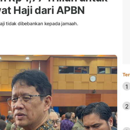
at Haji dari APBN
ji tidak dibebankan kepada jamaah.
Ter
1
2