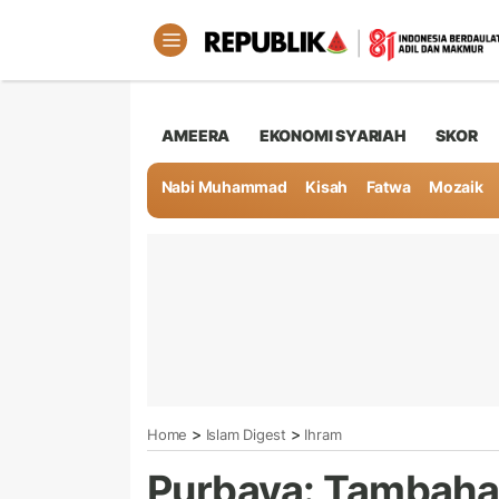
AMEERA
EKONOMI SYARIAH
SKOR
Nabi Muhammad
Kisah
Fatwa
Mozaik
>
>
Home
Islam Digest
Ihram
Purbaya: Tambahan