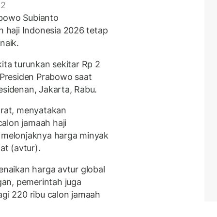
 2
abowo Subianto
haji Indonesia 2026 tetap
naik.
ita turunkan sekitar Rp 2
a Presiden Prabowo saat
esidenan, Jakarta, Rabu.
okrat, menyatakan
alon jamaah haji
i melonjaknya harga minyak
t (avtur).
kenaikan harga avtur global
an, pemerintah juga
i 220 ribu calon jamaah