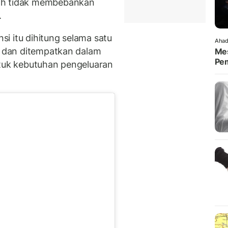
ah tidak membebankan
.
nsi itu dihitung selama satu
Ahad
il dan ditempatkan dalam
Mes
Pem
ntuk kebutuhan pengeluaran