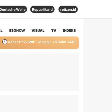
Deutsche Welle
Republika.id
retizen.id
AL
ESGNOW
VISUAL
TV
INDEKS
Ashar
15:22 WIB
| Minggu, 26 Safar 1448