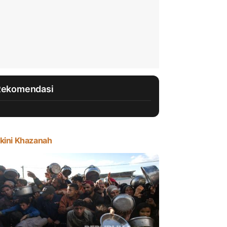
Rekomendasi
kini Khazanah