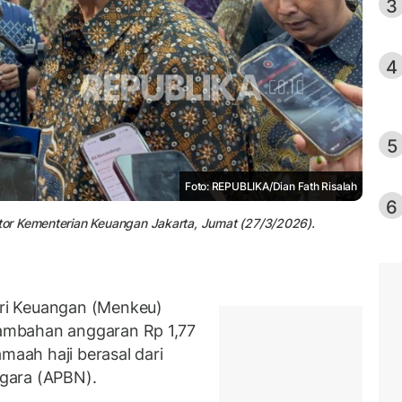
3
4
5
Foto: REPUBLIKA/Dian Fath Risalah
6
or Kementerian Keuangan Jakarta, Jumat (27/3/2026).
ri Keuangan (Menkeu)
ambahan anggaran Rp 1,77
maah haji berasal dari
gara (APBN).