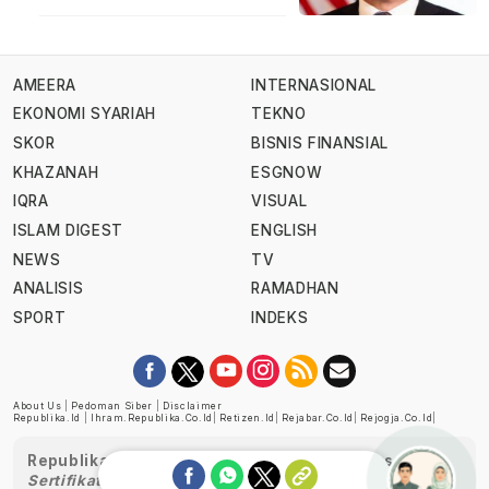
AMEERA
INTERNASIONAL
EKONOMI SYARIAH
TEKNO
SKOR
BISNIS FINANSIAL
KHAZANAH
ESGNOW
IQRA
VISUAL
ISLAM DIGEST
ENGLISH
NEWS
TV
ANALISIS
RAMADHAN
SPORT
INDEKS
About Us
|
Pedoman Siber
|
Disclaimer
Republika.id
|
Ihram.republika.co.id
|
Retizen.id
|
Rejabar.co.id
|
Rejogja.co.id
|
Republika telah diverifikasi oleh Dewan Pers
Sertifikat Nomor 1058/DP-Verifikasi/K/XII/2022