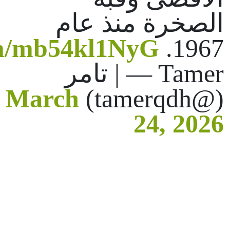
الصخرة منذ عام
om/mb54kl1NyG
1967.
— Tamer | تامر
March
(@tamerqdh)
24, 2026