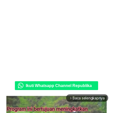
Ikuti Whatsapp Channel Republika
Baca selengkapnya
arrow_forward_ios