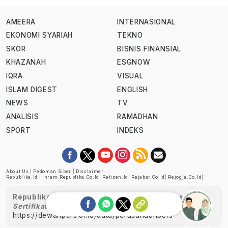
AMEERA
INTERNASIONAL
EKONOMI SYARIAH
TEKNO
SKOR
BISNIS FINANSIAL
KHAZANAH
ESGNOW
IQRA
VISUAL
ISLAM DIGEST
ENGLISH
NEWS
TV
ANALISIS
RAMADHAN
SPORT
INDEKS
About Us
|
Pedoman Siber
|
Disclaimer
Republika.id
|
Ihram.republika.co.id
|
Retizen.id
|
Rejabar.co.id
|
Rejogja.co.id
|
Republika telah diverifikasi oleh Dewan Pers
Sertifikat Nomor 1058/DP-Verifikasi/K/XII/2022
https://dewanpers.or.id/data/perusahaanpers
Ask me!