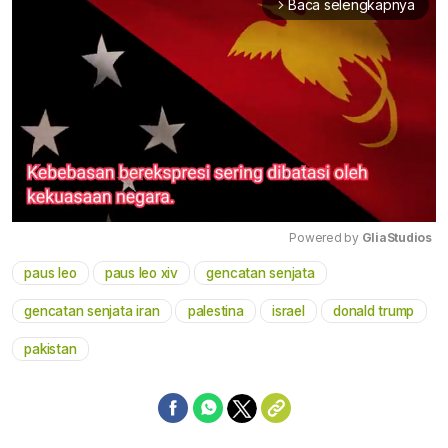
Baca selengkapnya
arrow_forward_ios
Powered by 
GliaStudios
paus leo
paus leo xiv
gencatan senjata
Mute
gencatan senjata iran
palestina
israel
donald trump
pakistan