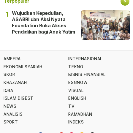
>
Terpopuler
Wujudkan Kepedulian,
1
ASABRI dan Aksi Nyata
Foundation Buka Akses
Pendidikan bagi Anak Yatim
AMEERA
INTERNASIONAL
EKONOMI SYARIAH
TEKNO
SKOR
BISNIS FINANSIAL
KHAZANAH
ESGNOW
IQRA
VISUAL
ISLAM DIGEST
ENGLISH
NEWS
TV
ANALISIS
RAMADHAN
SPORT
INDEKS