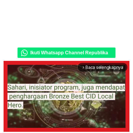
Ikuti Whatsapp Channel Republika
Baca selengkapnya
arrow_forward_ios