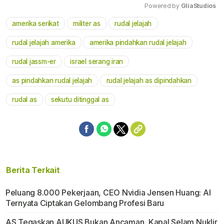
Powered by 
GliaStudios
amerika serikat
militer as
rudal jelajah
Mute
rudal jelajah amerika
amerika pindahkan rudal jelajah
rudal jassm-er
israel serang iran
as pindahkan rudal jelajah
rudal jelajah as dipindahkan
rudal as
sekutu ditinggal as
Berita Terkait
Peluang 8.000 Pekerjaan, CEO Nvidia Jensen Huang: AI
Ternyata Ciptakan Gelombang Profesi Baru
AS Tegaskan AUKUS Bukan Ancaman, Kapal Selam Nuklir