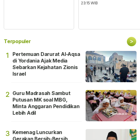
23:15 WIB
>
Terpopuler
Pertemuan Darurat Al-Aqsa
1
di Yordania Ajak Media
Sebarkan Kejahatan Zionis
Israel
Guru Madrasah Sambut
2
Putusan MK soal MBG,
Minta Anggaran Pendidikan
Lebih Adil
Kemenag Luncurkan
3
Gerakan Bersih-Bersih