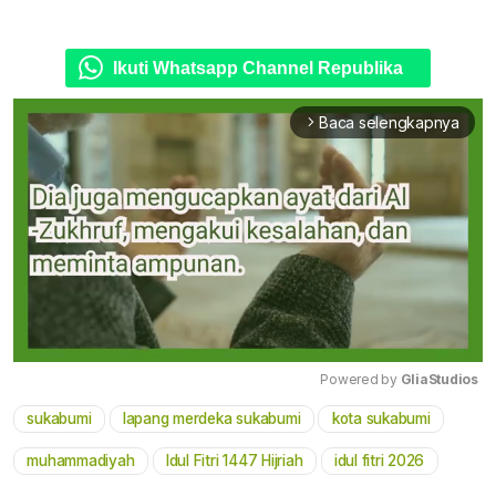
Ikuti Whatsapp Channel Republika
Baca selengkapnya
arrow_forward_ios
Powered by 
GliaStudios
sukabumi
lapang merdeka sukabumi
kota sukabumi
Mute
muhammadiyah
Idul Fitri 1447 Hijriah
idul fitri 2026