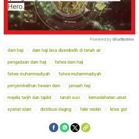
Powered by 
GliaStudios
dam haji
dam haji bisa disembelih di tanah air
Mute
pengadaan dam haji
fatwa dam haji
fatwa muhammadiyah
fatwa muhammadiyah
penyembelihan hewan dam
jamaah haji
majelis tarjih dan tajdid
tanah suci
kemaslahatan umat
syariat islam
distribusi daging
fakir miskin
krisis gizi