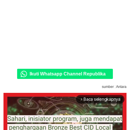
Ikuti Whatsapp Channel Republika
sumber : Antara
Baca selengkapnya
arrow_forward_ios