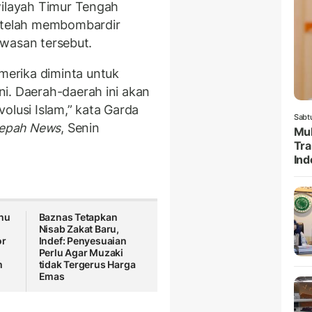
wilayah Timur Tengah
i telah membombardir
kawasan tersebut.
erika diminta untuk
i. Daerah-daerah ini akan
olusi Islam,” kata Garda
Sabt
epah News
, Senin
Muk
Tr
Ind
hu
Baznas Tetapkan
Nisab Zakat Baru,
or
Indef: Penyesuaian
Perlu Agar Muzaki
m
tidak Tergerus Harga
Emas