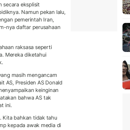
 secara eksplisit
bidiknya. Namun pekan lalu,
dengan pemerintah Iran,
am-nya daftar perusahaan
haan raksasa seperti
a. Mereka diketahui
k.
yang masih mengancam
ait AS, Presiden AS Donald
menyampaikan keinginan
atakan bahwa AS tak
t ini.
 Kita bahkan tidak tahu
rump kepada awak media di