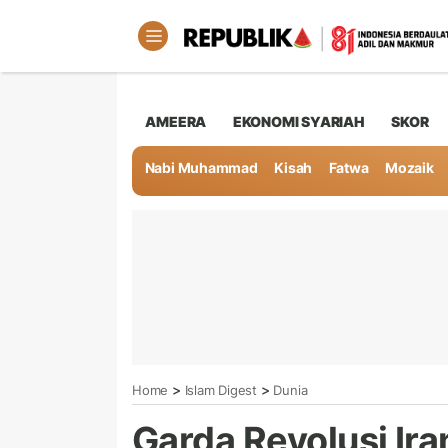
AMEERA
EKONOMI SYARIAH
SKOR
Nabi Muhammad
Kisah
Fatwa
Mozaik
>
>
Home
Islam Digest
Dunia
Garda Revolusi Ir