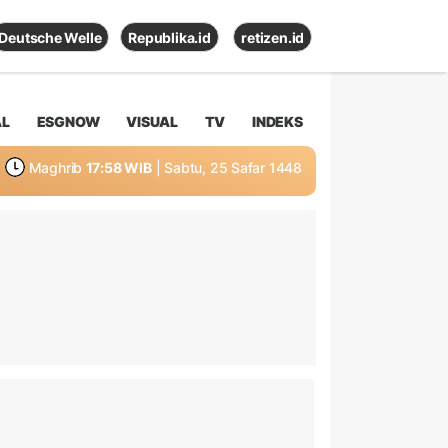
Deutsche Welle
Republika.id
retizen.id
AL
ESGNOW
VISUAL
TV
INDEKS
Maghrib
17:58 WIB
| Sabtu, 25 Safar 1448