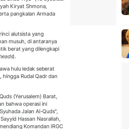
layah Kiryat Shmona,
 serta pangkalan Armada
nci alutsista yang
an musuh, di antaranya
tik berat yang dilengkapi
heads
).
wa hulu ledak seberat
, hingga Rudal Qadr dan
Quds (Yerusalem) Barat,
an bahwa operasi ini
Syuhada Jalan Al-Quds",
Sayyid Hassan Nasrallah,
ga mendiang Komandan IRGC