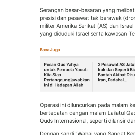
Serangan besar-besaran yang melibatk
presisi dan pesawat tak berawak (dron
militer Amerika Serikat (AS) dan Israel
yang diduduki Israel serta kawasan Te
Baca Juga
Pesan Gus Yahya
2 Pesawat AS Jatu
untuk Pembela Yaqut:
Irak dan Seperti Bi
Kita Siap
Bantah Akibat Diru
Pertanggungjawabkan
Iran, Padahal…
Ini di Hadapan Allah
Operasi ini diluncurkan pada malam 
bertepatan dengan malam Lailatul Qad
Quds Internasional, seperti dilansir da
Dengan sandi "Wahai yang Sangat Ker