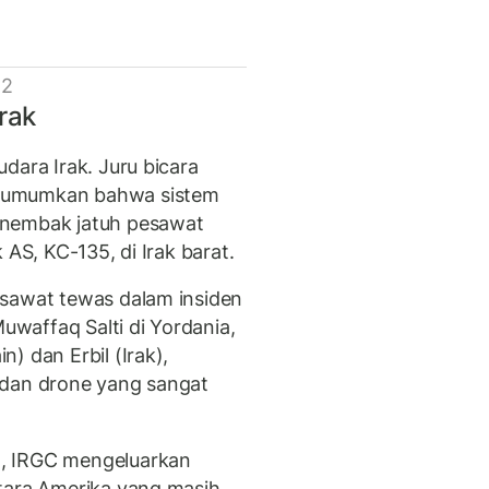
 2
rak
dara Irak. Juru bicara
gumumkan bahwa sistem
enembak jatuh pesawat
 AS, KC-135, di Irak barat.
esawat tewas dalam insiden
Muwaffaq Salti di Yordania,
) dan Erbil (Irak),
 dan drone yang sangat
, IRGC mengeluarkan
tara Amerika yang masih