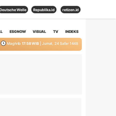
Deutsche Welle
Republika.id
retizen.id
AL
ESGNOW
VISUAL
TV
INDEKS
Maghrib
17:58 WIB
| Jumat, 24 Safar 1448