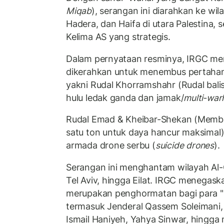
Miqab
), serangan ini diarahkan ke wi
Hadera, dan Haifa di utara Palestina,
Kelima AS yang strategis.
Dalam pernyataan resminya, IRGC meri
dikerahkan untuk menembus pertahan
yakni Rudal Khorramshahr (Rudal balis
hulu ledak ganda dan jamak/
multi-war
Rudal Emad & Kheibar-Shekan (Memba
satu ton untuk daya hancur maksimal)
armada drone serbu (
suicide drones
).
Serangan ini menghantam wilayah Al-
Tel Aviv, hingga Eilat. IRGC menegask
merupakan penghormatan bagi para "
termasuk Jenderal Qassem Soleimani, 
Ismail Haniyeh, Yahya Sinwar, hing