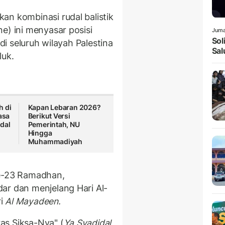
an kombinasi rudal balistik
e) ini menyasar posisi
Juma
Sol
 di seluruh wilayah Palestina
Sal
luk.
h di
Kapan Lebaran 2026?
asa
Berikut Versi
dal
Pemerintah, NU
Hingga
Muhammadiyah
ke-23 Ramadhan,
ar dan menjelang Hari Al-
ri
Al Mayadeen.
as Siksa-Nya" (
Ya Syadidal