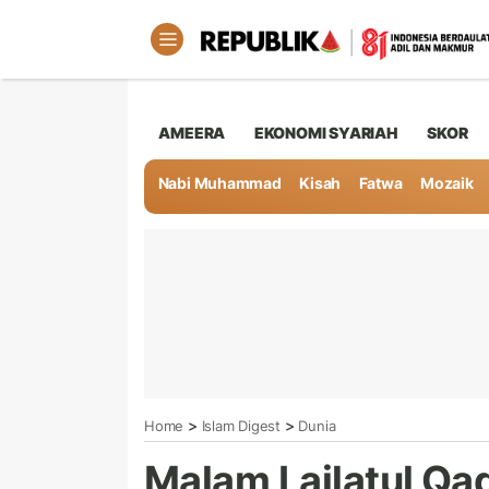
AMEERA
EKONOMI SYARIAH
SKOR
Nabi Muhammad
Kisah
Fatwa
Mozaik
>
>
Home
Islam Digest
Dunia
Malam Lailatul Qad