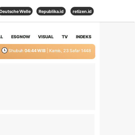
Deutsche Welle
Republika.id
retizen.id
AL
ESGNOW
VISUAL
TV
INDEKS
Shubuh
04:44 WIB
| Kamis, 23 Safar 1448