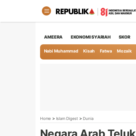
AMEERA
EKONOMI SYARIAH
SKOR
Nabi Muhammad
Kisah
Fatwa
Mozaik
>
>
Home
Islam Digest
Dunia
Negara Arab Teluk 