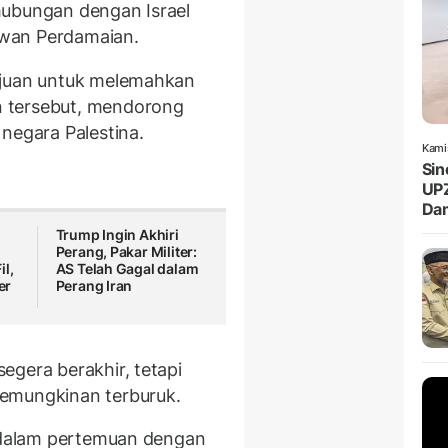
hubungan dengan Israel
wan Perdamaian.
ujuan untuk melemahkan
 tersebut, mendorong
negara Palestina.
Kami
Sin
UPZ
Da
Trump Ingin Akhiri
Perang, Pakar Militer:
il,
AS Telah Gagal dalam
er
Perang Iran
egera berakhir, tetapi
emungkinan terburuk.
 dalam pertemuan dengan