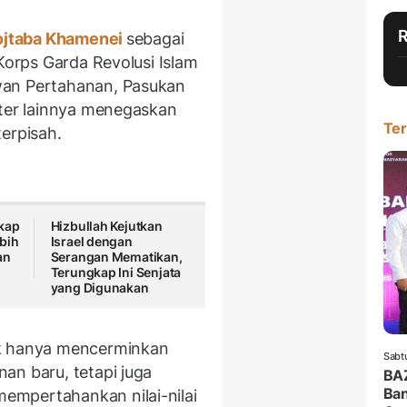
jtaba Khamenei
sebagai
 Korps Garda Revolusi Islam
wan Pertahanan, Pasukan
iter lainnya menegaskan
Ter
erpisah.
kap
Hizbullah Kejutkan
bih
Israel dengan
an
Serangan Mematikan,
Terungkap Ini Senjata
yang Digunakan
ak hanya mencerminkan
Sabt
an baru, tetapi juga
BA
Ban
mpertahankan nilai-nilai