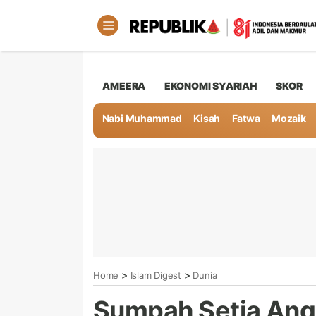
AMEERA
EKONOMI SYARIAH
SKOR
Nabi Muhammad
Kisah
Fatwa
Mozaik
>
>
Home
Islam Digest
Dunia
Sumpah Setia Angk