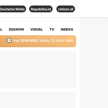
Deutsche Welle
Republika.id
retizen.id
AL
ESGNOW
VISUAL
TV
INDEKS
Isya
19:08 WIB
| Sabtu, 25 Safar 1448