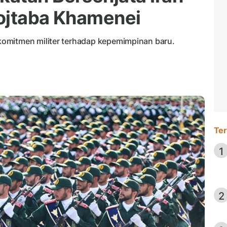
ojtaba Khamenei
omitmen militer terhadap kepemimpinan baru.
Ter
1
2