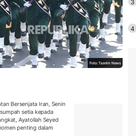
3
4
Foto: Tasnim News
n Bersenjata Iran, Senin
 sumpah setia kepada
angkat, Ayatollah Seyed
 momen penting dalam