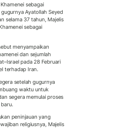
 Khamenei sebagai
h gugurnya Ayatollah Seyed
n selama 37 tahun, Majelis
 Khamenei sebagai
rsebut menyampaikan
hamenei dan sejumlah
t–Israel pada 28 Februari
l terhadap Iran.
egera setelah gugurnya
embuang waktu untuk
 dan segera memulai proses
 baru.
ukan peninjauan yang
ajiban religiusnya, Majelis