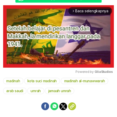
Baca selengkapnya
arrow_forward_ios
Powered by 
GliaStudios
madinah
kota suci madinah
madinah al-munawwarah
Mute
arab saudi
umrah
jamaah umrah