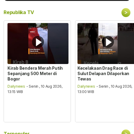
>
Republika TV
Kirab Bendera Merah Putih
Kecelakaan Drag Race di
Sepanjang 500 Meter di
Sulut Delapan Dilaporkan
Bogor
Tewas
Dailynews
- Senin , 10 Aug 2026,
Dailynews
- Senin , 10 Aug 2026,
13:15 WIB
13:00 WIB
>
Terpopuler