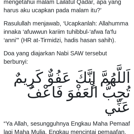
mengetahui malam Lailatul Qadar, apa yang
harus aku ucapkan pada malam itu?’
Rasulullah menjawab, ‘Ucapkanlah: Allahumma
innaka ‘afuwwun kariim tuhibbul-‘afwa fa‘fu
‘anni’” (HR at-Tirmidzi, hadis hasan sahih).
Doa yang diajarkan Nabi SAW tersebut
berbunyi:
اَللَّهُمَّ إِنَّكَ عَفُوٌّ كَرِيمٌ
تُحِبُّ الْعَفْوَ فَاعْفُ
عَنِّي
“Ya Allah, sesungguhnya Engkau Maha Pemaaf
lagi Maha Mulia, Engkau mencintai pemaafan,