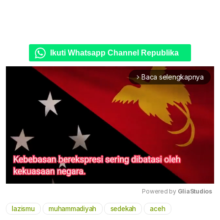
Ikuti Whatsapp Channel Republika
Baca selengkapnya
arrow_forward_ios
Powered by 
GliaStudios
lazismu
muhammadiyah
sedekah
aceh
Mute