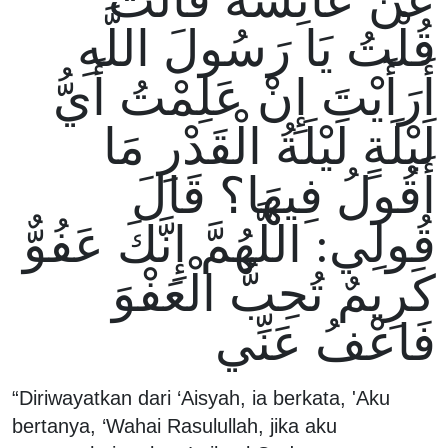
عَنْ عَائِشَةَ قَالَتْ
قُلْتُ يَا رَسُولَ اللَّهِ
أَرَأَيْتَ إِنْ عَلِمْتُ أَيُّ
لَيْلَةٍ لَيْلَةُ الْقَدْرِ مَا
أَقُولُ فِيهَا؟ قَالَ
قُولِي: اللَّهُمَّ إِنَّكَ عَفُوٌّ
كَرِيمٌ تُحِبُّ الْعَفْوَ
فَاعْفُ عَنِّي
“Diriwayatkan dari ‘Aisyah, ia berkata, 'Aku
bertanya, ‘Wahai Rasulullah, jika aku