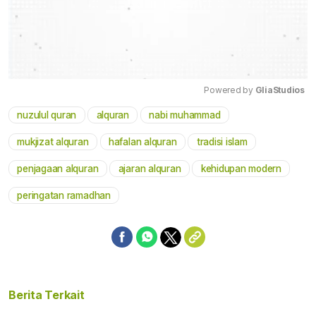
Powered by 
GliaStudios
nuzulul quran
alquran
nabi muhammad
Mute
mukjizat alquran
hafalan alquran
tradisi islam
penjagaan alquran
ajaran alquran
kehidupan modern
peringatan ramadhan
Berita Terkait