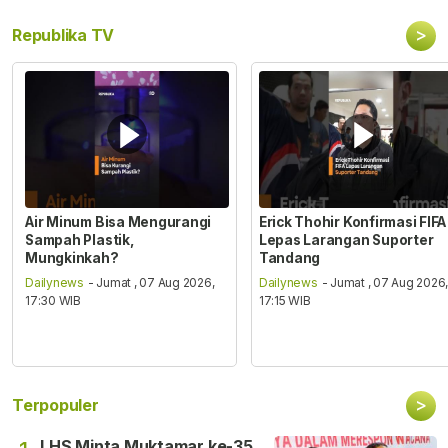
>
Republika TV
Air Minum Bisa Mengurangi
Erick Thohir Konfirmasi FIFA
Sampah Plastik,
Lepas Larangan Suporter
Mungkinkah?
Tandang
Dailynews
- Jumat , 07 Aug 2026,
Dailynews
- Jumat , 07 Aug 2026
17:30 WIB
17:15 WIB
>
Terpopuler
LHS Minta Muktamar ke-35