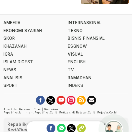
AMEERA
INTERNASIONAL
EKONOMI SYARIAH
TEKNO
SKOR
BISNIS FINANSIAL
KHAZANAH
ESGNOW
IQRA
VISUAL
ISLAM DIGEST
ENGLISH
NEWS
TV
ANALISIS
RAMADHAN
SPORT
INDEKS
About Us
|
Pedoman Siber
|
Disclaimer
Republika.id
|
Ihram.republika.co.id
|
Retizen.id
|
Rejabar.co.id
|
Rejogja.co.id
|
Republika telah diverifikasi oleh Dewan Pers
Sertifikat Nomor 1058/DP-Verifikasi/K/XII/2022