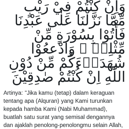
وَاِنْ كُنْتُمْ فِيْ رَيْبٍ
مِّمَّا نَزَّلْنَا عَلٰى عَبْدِنَا
فَأْتُوْا بِسُوْرَةٍ مِّنْ
مِّثْلِهٖ ۖ وَادْععُوْا
شُهَدَاۤءَكُمْ مِّنْ دُوْنِ
اللّٰهِ اِنْ كُنْتُمْ صٰدِقِيْنَ
Artinya: "Jika kamu (tetap) dalam keraguan
tentang apa (Alquran) yang Kami turunkan
kepada hamba Kami (Nabi Muhammad),
buatlah satu surat yang semisal dengannya
dan ajaklah penolong-penolongmu selain Allah,