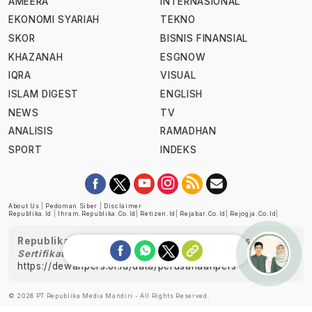
AMEERA
INTERNASIONAL
EKONOMI SYARIAH
TEKNO
SKOR
BISNIS FINANSIAL
KHAZANAH
ESGNOW
IQRA
VISUAL
ISLAM DIGEST
ENGLISH
NEWS
TV
ANALISIS
RAMADHAN
SPORT
INDEKS
About Us
|
Pedoman Siber
|
Disclaimer
Republika.id
|
Ihram.republika.co.id
|
Retizen.id
|
Rejabar.co.id
|
Rejogja.co.id
|
Republika telah diverifikasi oleh Dewan Pers
Sertifikat Nomor 1058/DP-Verifikasi/K/XII/2022
https://dewanpers.or.id/data/perusahaanpers
Ask me!
© 2026 PT Republika Media Mandiri - All Rights Reserved.