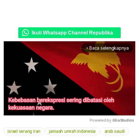
Ikuti Whatsapp Channel Republika
Baca selengkapnya
arrow_forward_ios
Powered by 
GliaStudios
israel serang iran
jamaah umrah indonesia
arab saudi
Mute