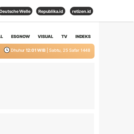
Deutsche Welle
Republika.id
retizen.id
AL
ESGNOW
VISUAL
TV
INDEKS
Dhuhur
12:01 WIB
| Sabtu, 25 Safar 1448