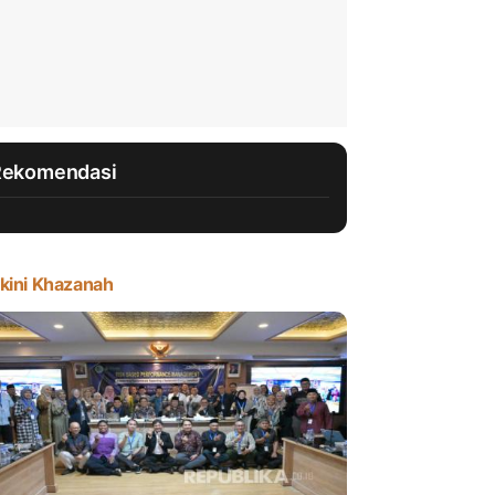
Rekomendasi
kini Khazanah