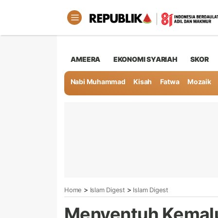
AMEERA
EKONOMI SYARIAH
SKOR
Nabi Muhammad
Kisah
Fatwa
Mozaik
>
>
Home
Islam Digest
Islam Digest
Menyentuh Kemalu