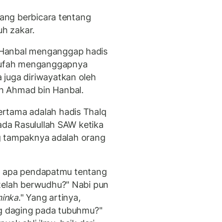
 yang berbicara tentang
h zakar.
 Hanbal menganggap hadis
 Kufah menganggapnya
 juga diriwayatkan oleh
h Ahmad bin Hanbal.
rtama adalah hadis Thalq
pada Rasulullah SAW ketika
ang tampaknya adalah orang
ah, apa pendapatmu tentang
telah berwudhu?" Nabi pun
minka
." Yang artinya,
ng daging pada tubuhmu?"