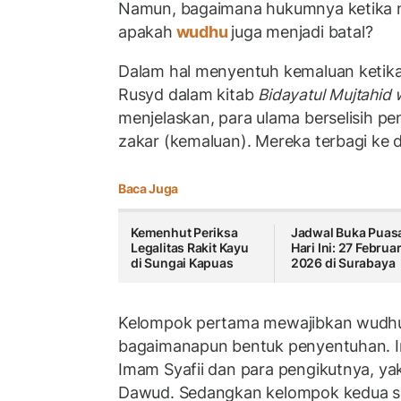
Namun, bagaimana hukumnya ketika 
apakah
wudhu
juga menjadi batal?
Dalam hal menyentuh kemaluan ketika
Rusyd dalam kitab
Bidayatul Mujtahid
menjelaskan, para ulama berselisih 
zakar (kemaluan). Mereka terbagi ke 
Baca Juga
Kemenhut Periksa
Jadwal Buka Puas
Legalitas Rakit Kayu
Hari Ini: 27 Februar
di Sungai Kapuas
2026 di Surabaya
Kelompok pertama mewajibkan wudhu
bagaimanapun bentuk penyentuhan. In
Imam Syafii dan para pengikutnya, 
Dawud. Sedangkan kelompok kedua sa