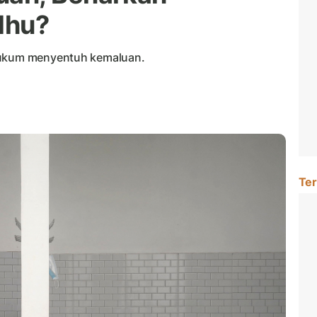
dhu?
 hukum menyentuh kemaluan.
Ter