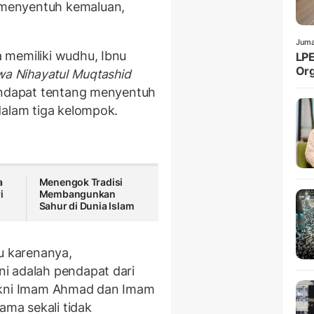
menyentuh kemaluan,
Juma
 memiliki wudhu, Ibnu
LPE
Org
 wa Nihayatul Muqtashid
pendapat tentang menyentuh
dalam tiga kelompok.
a
Menengok Tradisi
i
Membangunkan
Sahur di Dunia Islam
 karenanya,
i adalah pendapat dari
yakni Imam Ahmad dan Imam
ma sekali tidak