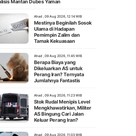
lisis Mantan Dubes Yaman
Ahad , 09 Aug 2026, 12:14 WIB
Mestinya Beginilah Sosok
Ulama di Hadapan
Pemimpin Zalim dan
Tamak Kekuasaan
Ahad , 09 Aug 2026, 11:45 WIB
Berapa Biaya yang
Dikeluarkan AS untuk
Perang Iran? Ternyata
Jumlahnya Fantastis
Ahad , 09 Aug 2026, 11:23 WIB
Stok Rudal Menipis Level
Mengkhawatirkan, Militer
AS Bingung Cari Jalan
Keluar Perang Iran?
Ahad , 09 Aug 2026, 11:03 WIB