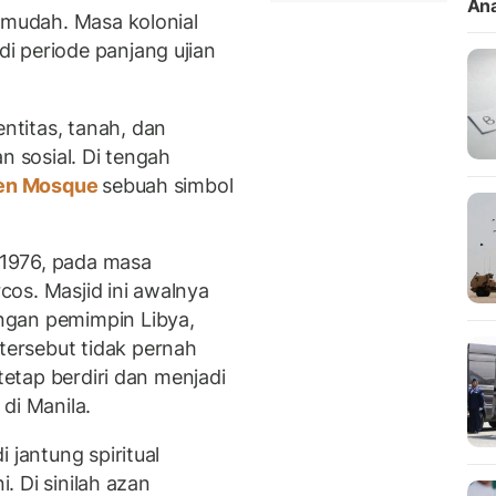
Ana
 mudah. Masa kolonial
i periode panjang ujian
titas, tanah, dan
n sosial. Di tengah
en Mosque
sebuah simbol
1976, pada masa
os. Masjid ini awalnya
ngan pemimpin Libya,
ersebut tidak pernah
 tetap berdiri dan menjadi
di Manila.
 jantung spiritual
i. Di sinilah azan