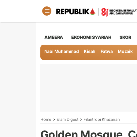
AMEERA
EKONOMI SYARIAH
SKOR
Nabi Muhammad
Kisah
Fatwa
Mozaik
>
>
Home
Islam Digest
Filantropi Khazanah
Golden Mosque, Cor