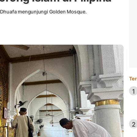
t Dhuafa mengunjungi Golden Mosque.
Ter
1
2