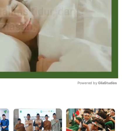
Powered by 
GliaStudios
Mute