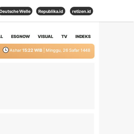
Deutsche Welle
Republika.id
retizen.id
AL
ESGNOW
VISUAL
TV
INDEKS
Ashar
15:22 WIB
| Minggu, 26 Safar 1448