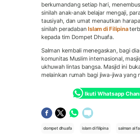
berkumandang setiap hari, menembus 
sinilah anak-anak belajar mengaji, p
tausiyah, dan umat menautkan harapan 
sinilah peradaban
Islam di Filipina
ter
kepada tim Dompet Dhuafa.
Salman kembali menegaskan, bagi dia
komunitas Muslim internasional, masjid
ukhuwah lintas bangsa. Masjid ini bu
melainkan rumah bagi jiwa-jiwa yang
Ikuti Whatsapp Chan
dompet dhuafa
islam di filipina
salman al far