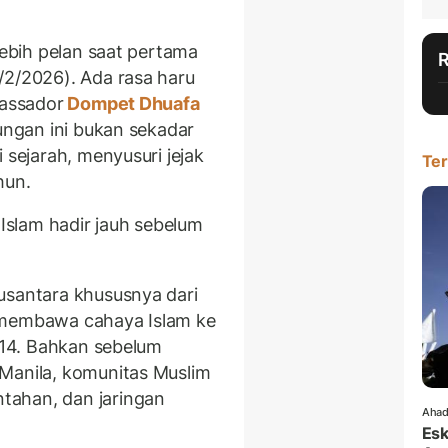
lebih pelan saat pertama
/2/2026). Ada rasa haru
bassador
Dompet Dhuafa
jungan ini bukan sekadar
 sejarah, menyusuri jejak
Ter
hun.
 Islam hadir jauh sebelum
usantara khususnya dari
 membawa cahaya Islam ke
e-14. Bahkan sebelum
Manila, komunitas Muslim
tahan, dan jaringan
Ahad
Esk