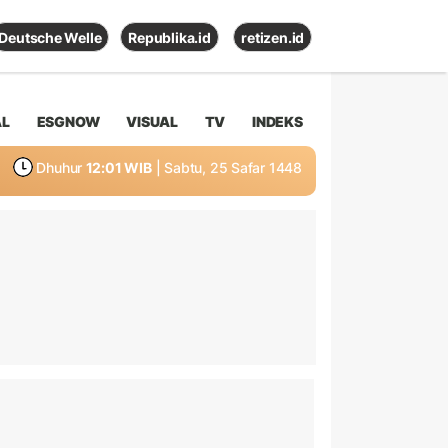
Deutsche Welle
Republika.id
retizen.id
AL
ESGNOW
VISUAL
TV
INDEKS
Dhuhur
12:01 WIB
| Sabtu, 25 Safar 1448