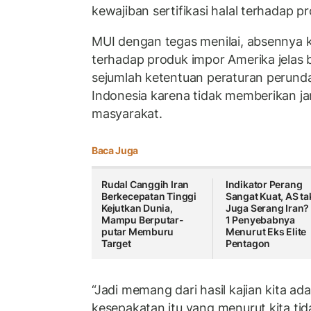
kewajiban sertifikasi halal terhadap 
MUI dengan tegas menilai, absennya ke
terhadap produk impor Amerika jelas
sejumlah ketentuan peraturan perun
Indonesia karena tidak memberikan ja
masyarakat.
Baca Juga
Rudal Canggih Iran
Indikator Perang
Berkecepatan Tinggi
Sangat Kuat, AS ta
Kejutkan Dunia,
Juga Serang Iran? 
Mampu Berputar-
1 Penyebabnya
putar Memburu
Menurut Eks Elite
Target
Pentagon
“Jadi memang dari hasil kajian kita a
kesepakatan itu yang menurut kita tid