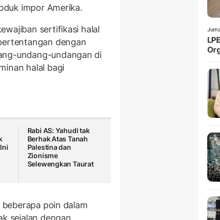
produk impor Amerika.
wajiban sertifikasi halal
Juma
LPE
 bertentangan dengan
Org
dang-undang-undangan di
minan halal bagi
Rabi AS: Yahudi tak
k
Berhak Atas Tanah
Ini
Palestina dan
Zionisme
Selewengkan Taurat
da beberapa poin dalam
ak sejalan dengan