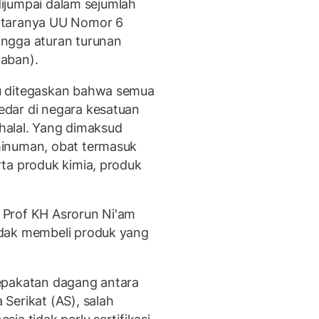
 dijumpai dalam sejumlah
ntaranya UU Nomor 6
ngga aturan turunan
aban).
u ditegaskan bahwa semua
dar di negara kesatuan
 halal. Yang dimaksud
minuman, obat termasuk
ta produk kimia, produk
 Prof KH Asrorun Ni'am
idak membeli produk yang
epakatan dagang antara
Serikat (AS), salah