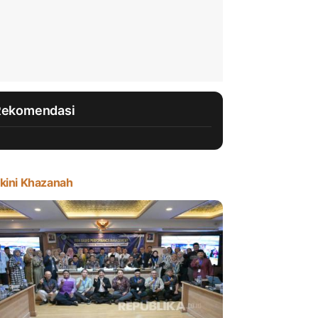
Rekomendasi
kini Khazanah