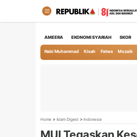
AMEERA
EKONOMI SYARIAH
SKOR
Nabi Muhammad
Kisah
Fatwa
Mozaik
>
>
Home
Islam Digest
Indonesia
MUI Tegaskan Kes