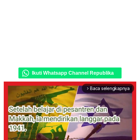
Ikuti Whatsapp Channel Republika
Baca selengkapnya
arrow_forward_ios