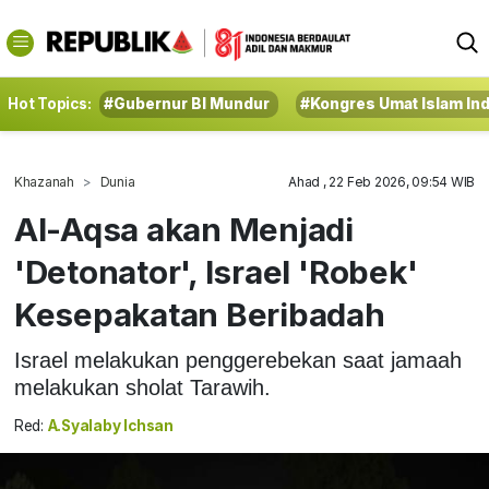
Hot Topics:
#Gubernur BI Mundur
#Kongres Umat Islam In
Khazanah
Dunia
Ahad , 22 Feb 2026, 09:54 WIB
Al-Aqsa akan Menjadi
'Detonator', Israel 'Robek'
Kesepakatan Beribadah
Israel melakukan penggerebekan saat jamaah
melakukan sholat Tarawih.
Red:
A.Syalaby Ichsan