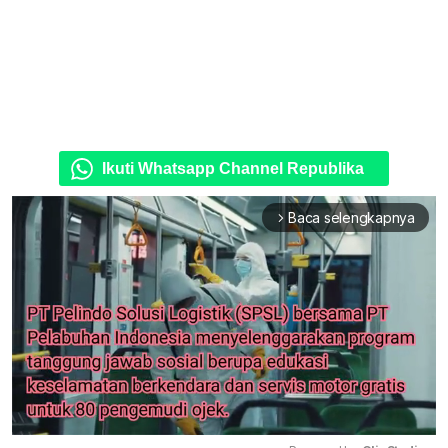
Ikuti Whatsapp Channel Republika
Baca selengkapnya
arrow_forward_ios