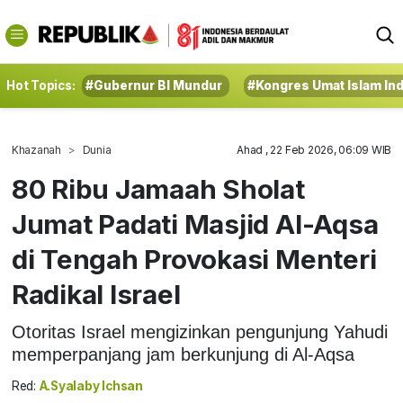
Hot Topics:
#Gubernur BI Mundur
#Kongres Umat Islam In
Khazanah
Dunia
Ahad , 22 Feb 2026, 06:09 WIB
80 Ribu Jamaah Sholat
Jumat Padati Masjid Al-Aqsa
di Tengah Provokasi Menteri
Radikal Israel
Otoritas Israel mengizinkan pengunjung Yahudi
memperpanjang jam berkunjung di Al-Aqsa
Red:
A.Syalaby Ichsan