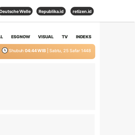
Deutsche Welle
Republika.id
retizen.id
AL
ESGNOW
VISUAL
TV
INDEKS
Shubuh
04:44 WIB
| Sabtu, 25 Safar 1448