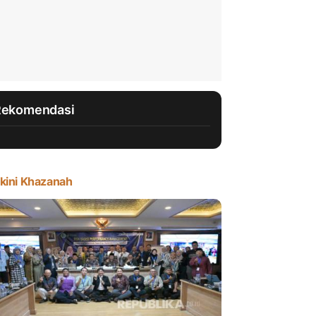
Rekomendasi
kini Khazanah