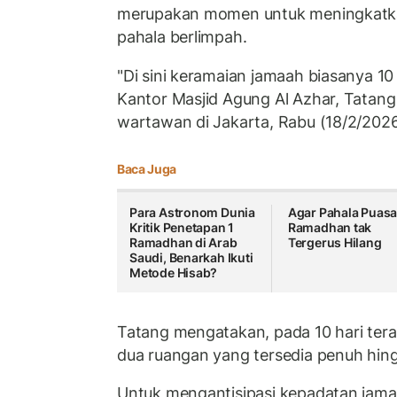
merupakan momen untuk meningkatka
pahala berlimpah.
"Di sini keramaian jamaah biasanya 10 
Kantor Masjid Agung Al Azhar, Tatan
wartawan di Jakarta, Rabu (18/2/2026
Baca Juga
Para Astronom Dunia
Agar Pahala Puas
Kritik Penetapan 1
Ramadhan tak
Ramadhan di Arab
Tergerus Hilang
Saudi, Benarkah Ikuti
Metode Hisab?
Tatang mengatakan, pada 10 hari ter
dua ruangan yang tersedia penuh hing
Untuk mengantisipasi kepadatan jama