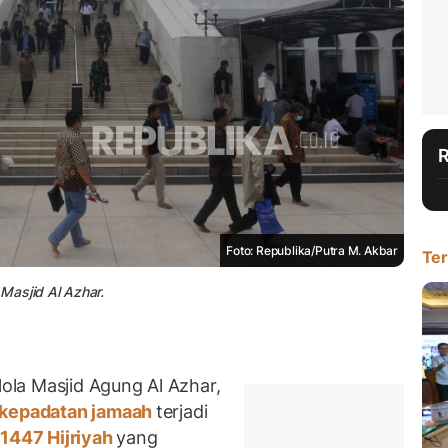
Foto: Republika/Putra M. Akbar
Ter
Masjid Al Azhar.
la Masjid Agung Al Azhar,
kepadatan jamaah
terjadi
1447 Hijriyah
yang