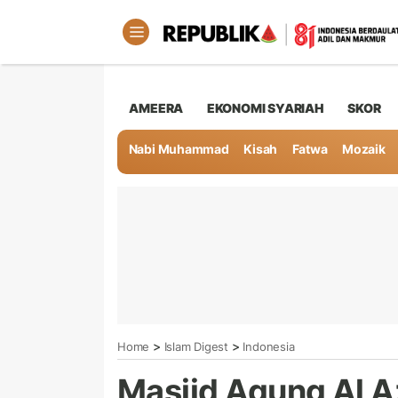
AMEERA
EKONOMI SYARIAH
SKOR
Nabi Muhammad
Kisah
Fatwa
Mozaik
>
>
Home
Islam Digest
Indonesia
Masjid Agung Al A