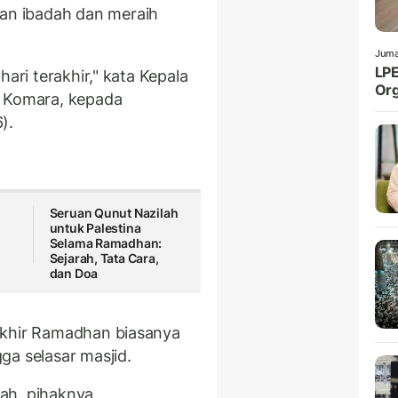
n ibadah dan meraih
Juma
LPE
hari terakhir," kata Kepala
Org
g Komara, kepada
).
a
Seruan Qunut Nazilah
untuk Palestina
Selama Ramadhan:
Sejarah, Tata Cara,
dan Doa
akhir Ramadhan biasanya
ga selasar masjid.
ah, pihaknya