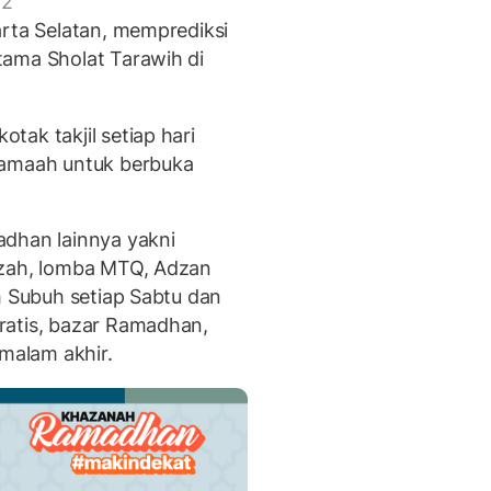
 2
arta Selatan, memprediksi
tama Sholat Tarawih di
ak takjil setiap hari
jamaah untuk berbuka
adhan lainnya yakni
azah, lomba MTQ, Adzan
h Subuh setiap Sabtu dan
ratis, bazar Ramadhan,
 malam akhir.