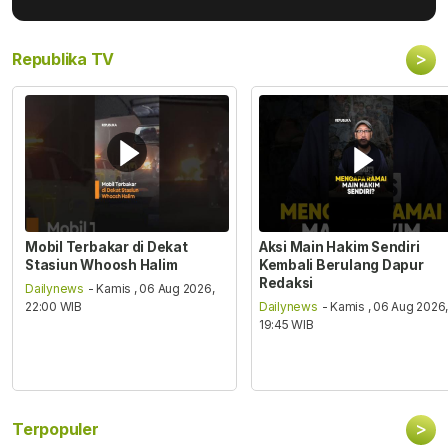
>
Republika TV
Mobil Terbakar di Dekat
Aksi Main Hakim Sendiri
Stasiun Whoosh Halim
Kembali Berulang Dapur
Redaksi
Dailynews
- Kamis , 06 Aug 2026,
22:00 WIB
Dailynews
- Kamis , 06 Aug 2026
19:45 WIB
>
Terpopuler