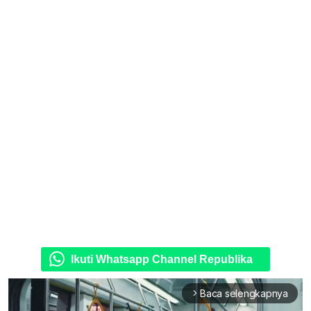
Ikuti Whatsapp Channel Republika
Baca selengkapnya
arrow_forward_ios