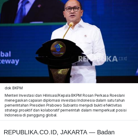
dok BKPM
Menteri Investasi dan Hilirisasi/Kepala BKPM Rosan Perkasa Roeslani
menegaskan capaian diplomasi investasi Indonesia dalam satu tahun
pemerintahan Presiden Prabowo Subianto menjadi bukti efektivitas
strategi proaktif dan kolaboratif pemerintah dalam memperkuat posisi
Indonesia di panggung global.
REPUBLIKA.CO.ID, JAKARTA
—
Badan