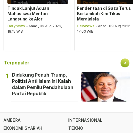
Tindak Lanjut Aduan
Penderitaan di Gaza Terus
Mahasiswa Mentan
Bertambah Kini Tikus
Langsung ke Alor
Merajalela
Dailynews
- Ahad , 09 Aug 2026,
Dailynews
- Ahad , 09 Aug 2026,
18:15 WIB
17:00 WIB
>
Terpopuler
Didukung Penuh Trump,
1
Politisi Anti Islam Ini Kalah
dalam Pemilu Pendahuluan
Partai Republik
AMEERA
INTERNASIONAL
EKONOMI SYARIAH
TEKNO