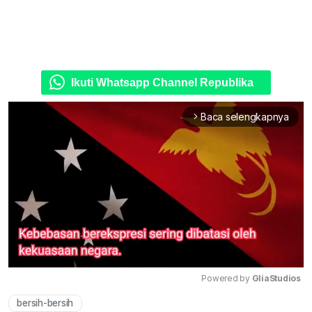
Ikuti Whatsapp Channel Republika
Baca selengkapnya
arrow_forward_ios
Powered by 
GliaStudios
bersih-bersih
Mute