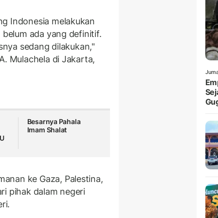
ng Indonesia melakukan
, belum ada yang definitif.
esnya sedang dilakukan,"
A. Mulachela di Jakarta,
Juma
Emp
Sej
Gu
Besarnya Pahala
Imam Shalat
MU
anan ke Gaza, Palestina,
ri pihak dalam negeri
ri.