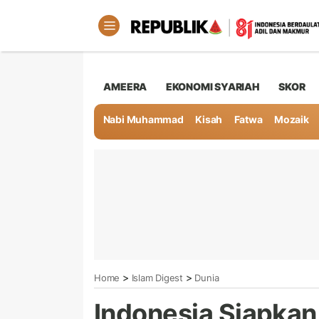
AMEERA
EKONOMI SYARIAH
SKOR
Nabi Muhammad
Kisah
Fatwa
Mozaik
>
>
Home
Islam Digest
Dunia
Indonesia Siapkan