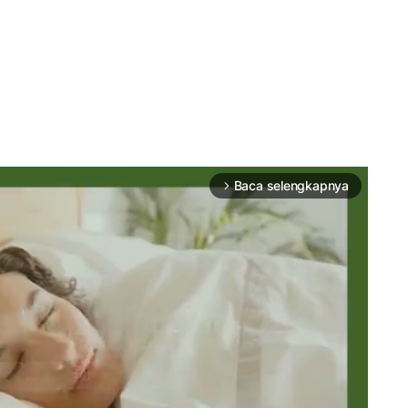
Baca selengkapnya
arrow_forward_ios