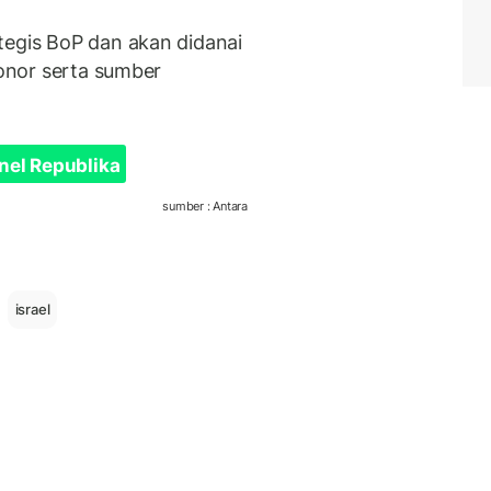
tegis BoP dan akan didanai
donor serta sumber
nel Republika
sumber : Antara
israel