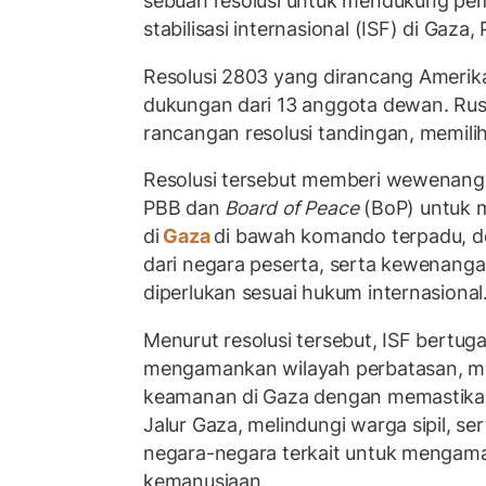
sebuah resolusi untuk mendukung p
stabilisasi internasional (ISF) di Gaza, 
Resolusi 2803 yang dirancang Amerika
dukungan dari 13 anggota dewan. Rus
rancangan resolusi tandingan, memilih
Resolusi tersebut memberi wewenang
PBB dan
Board of Peace
(BoP) untuk 
di
Gaza
di bawah komando terpadu, d
dari negara peserta, serta kewenang
diperlukan sesuai hukum internasional
Menurut resolusi tersebut, ISF bertug
mengamankan wilayah perbatasan, me
keamanan di Gaza dengan memastikan p
Jalur Gaza, melindungi warga sipil, s
negara-negara terkait untuk mengam
kemanusiaan.