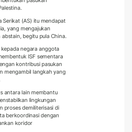
embentukan pasukan
Palestina.
 Serikat (AS) itu mendapat
ia, yang mengajukan
 abstain, begitu pula China.
 kepada negara anggota
membentuk ISF sementara
engan kontribusi pasukan
an mengambil langkah yang
.
as antara lain membantu
nstabilkan lingkungan
roses demiliterisasi di
erta berkoordinasi dengan
ankan koridor