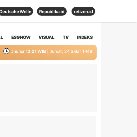
Deutsche Welle
Republika.id
retizen.id
AL
ESGNOW
VISUAL
TV
INDEKS
Dhuhur
12:01 WIB
| Jumat, 24 Safar 1448