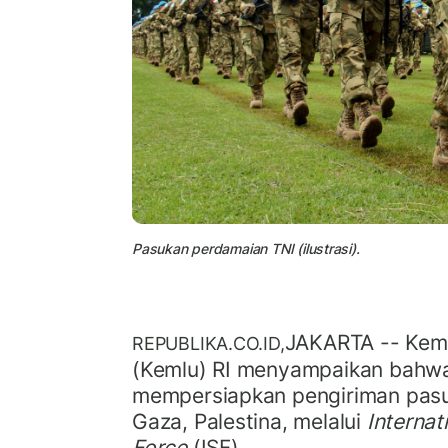
Pasukan perdamaian TNI (ilustrasi).
JAKARTA -- Keme
REPUBLIKA.CO.ID,
(Kemlu) RI menyampaikan bahwa
mempersiapkan pengiriman pas
Gaza, Palestina, melalui
Internat
Force
(ISF).