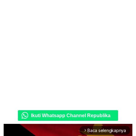
Ikuti Whatsapp Channel Republika
Baca selengkapnya
arrow_forward_ios