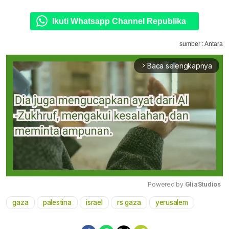
Ikuti Whatsapp Channel Republika
sumber : Antara
Baca selengkapnya
arrow_forward_ios
Powered by 
GliaStudios
gaza
palestina
israel
rs gaza
yerusalem
Mute